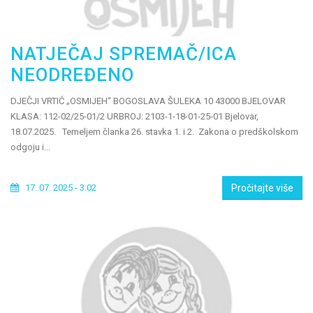
NATJEČAJ SPREMAČ/ICA
NEODREĐENO
DJEČJI VRTIĆ „OSMIJEH“ BOGOSLAVA ŠULEKA 10 43000 BJELOVAR
KLASA: 112-02/25-01/2 URBROJ: 2103-1-18-01-25-01 Bjelovar,
18.07.2025. Temeljem članka 26. stavka 1. i 2. Zakona o predškolskom
odgoju i...
17. 07. 2025 - 3:02
Pročitajte više