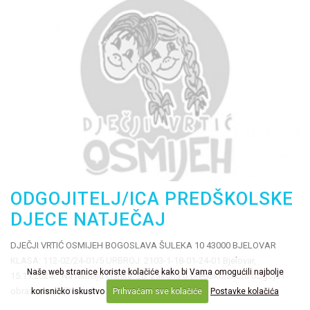
ODGOJITELJ/ICA PREDŠKOLSKE
DJECE NATJEČAJ
DJEČJI VRTIĆ OSMIJEH BOGOSLAVA ŠULEKA 10 43000 BJELOVAR
KLASA: 112-02/24-01/5 URBROJ: 2103-1-18-01-24-01 Bjelovar,
Naše web stranice koriste kolačiće kako bi Vama omogućili najbolje
15.11.2024. Na temelju članka. 26. Zakona o predškolskom odgoju i
obrazovanju (“Narodne...
korisničko iskustvo
Prihvaćam sve kolačiće
Postavke kolačića