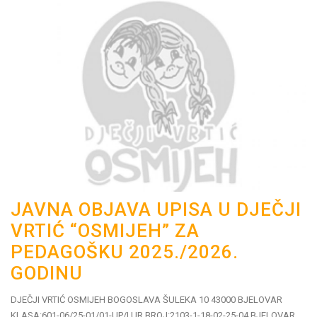
JAVNA OBJAVA UPISA U DJEČJI
VRTIĆ “OSMIJEH” ZA
PEDAGOŠKU 2025./2026.
GODINU
DJEČJI VRTIĆ OSMIJEH BOGOSLAVA ŠULEKA 10 43000 BJELOVAR
KLASA:601-06/25-01/01-UP/I UR.BROJ:2103-1-18-02-25-04 BJELOVAR,