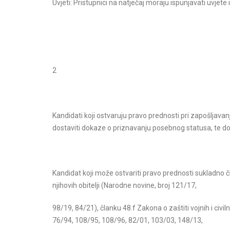
Uvjeti: Pristupnici na natječaj moraju ispunjavati uvje
2
Kandidati koji ostvaruju pravo prednosti pri zapošljavan
dostaviti dokaze o priznavanju posebnog statusa, te 
Kandidat koji može ostvariti pravo prednosti sukladno 
njihovih obitelji (Narodne novine, broj 121/17,
98/19, 84/21), članku 48.f Zakona o zaštiti vojnih i civi
76/94, 108/95, 108/96, 82/01, 103/03, 148/13,