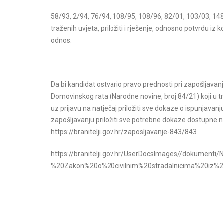
58/93, 2/94, 76/94, 108/95, 108/96, 82/01, 103/03, 148
traženih uvjeta, priložiti i rješenje, odnosno potvrdu iz
odnos.
Da bi kandidat ostvario pravo prednosti pri zapošljavanj
Domovinskog rata (Narodne novine, broj 84/21) koji u t
uz prijavu na natječaj priložiti sve dokaze o ispunjavanj
zapošljavanju priložiti sve potrebne dokaze dostupne na
https://branitelji.gov.hr/zaposljavanje-843/843
https://branitelji.gov.hr/UserDocsImages//dokume
%20Zakon%20o%20civilnim%20stradalnicima%20iz%2