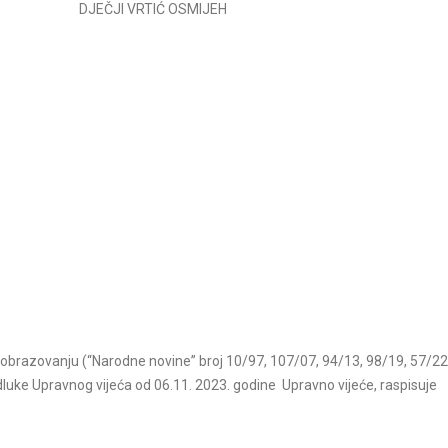
DJEČJI VRTIĆ OSMIJEH
Dječji vrtić "Osmijeh" predstav
festivalu Zabave i druženja, dana
od 11,00-13,00 sati na Bjelova
Ovo je aktivnost...
Pročitajte vi
Božićna predstva III.dio
Pročitajte više
obrazovanju (“Narodne novine” broj 10/97, 107/07, 94/13, 98/19, 57/22 
Odluke Upravnog vijeća od 06.11. 2023. godine Upravno vijeće, raspisuje