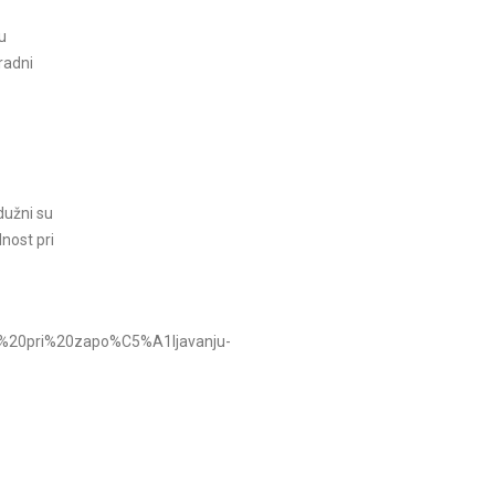
u
 radni
dužni su
dnost pri
ti%20pri%20zapo%C5%A1ljavanju-