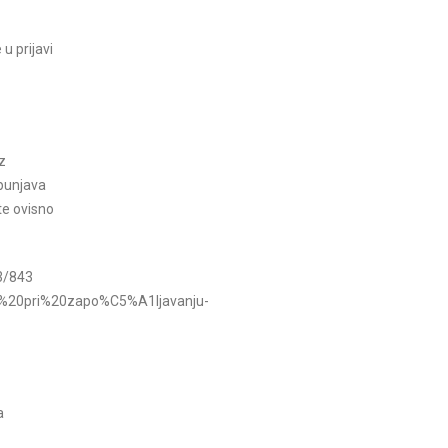
u prijavi
z
spunjava
te ovisno
43/843
ti%20pri%20zapo%C5%A1ljavanju-
a