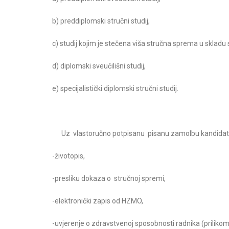
b) preddiplomski stručni studij,
c) studij kojim je stečena viša stručna sprema u skladu 
d) diplomski sveučilišni studij,
e) specijalistički diplomski stručni studij.
Uz vlastoručno potpisanu pisanu zamolbu kandidati su 
-životopis,
-presliku dokaza o stručnoj spremi,
-elektronički zapis od HZMO,
-uvjerenje o zdravstvenoj sposobnosti radnika (prilik