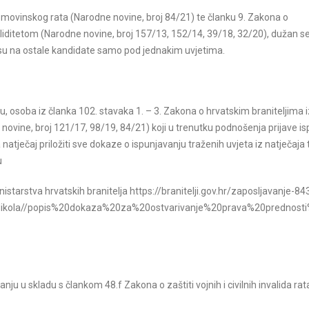
Domovinskog rata (Narodne novine, broj 84/21) te članku 9. Zakona o
validitetom (Narodne novine, broj 157/13, 152/14, 39/18, 32/20), dužan se 
osu na ostale kandidate samo pod jednakim uvjetima.
u, osoba iz članka 102. stavaka 1. – 3. Zakona o hrvatskim braniteljima i
 novine, broj 121/17, 98/19, 84/21) koji u trenutku podnošenja prijave i
natječaj priložiti sve dokaze o ispunjavanju traženih uvjeta iz natječaja 
u
istarstva hrvatskih branitelja https://branitelji.gov.hr/zaposljavanje-8
nti/Nikola//popis%20dokaza%20za%20ostvarivanje%20prava%20prednos
nju u skladu s člankom 48.f Zakona o zaštiti vojnih i civilnih invalida rat