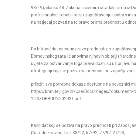
98/19), članku 48. Zakona o civilnim stradalnicima iz 
profesionalnoj rehabilitaciji i zapošljavanju osoba s in
na natječaj pozvati na to pravo te ima prednost u odn
Da bi kandidat ostvario pravo prednosti pri zapošljavanj
Domovinskog rata i članovima njihovih obitelji (Narodne
uvjete za ostvarivanje toga prava dužni su uz prijavu na 
o kategoriji koja se poziva na prednost pri zapošljavanj
priložiti sve potrebne dokaze dostupne na poveznici min
https://branitelji.gov.hr/UserDocsImages//dokume
%20ZOHBDR%202021.pdf
Kandidat koji se poziva na pravo prednosti pri zapošljava
(Narodne novine, broj 33/92, 57/92, 77/92, 27/93,