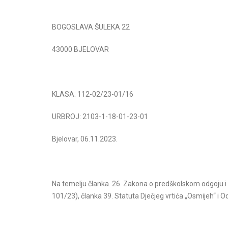
BOGOSLAVA ŠULEKA 22
43000 BJELOVAR
KLASA: 112-02/23-01/16
a priredba V.dio
Božićna predstava IV.dio
URBROJ: 2103-1-18-01-23-01
očitajte više
Pročitajte više
Bjelovar, 06.11.2023.
Na temelju članka. 26. Zakona o predškolskom odgoju i 
101/23), članka 39. Statuta Dječjeg vrtića „Osmijeh“ i 