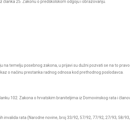
te iz članka 25. Zakonu o predškolskom odgoju i obrazovanju.
ju na temelju posebnog zakona, u prijavi su dužni pozvati se na to pravo
dokaz o načinu prestanka radnog odnosa kod prethodnog poslodavca.
članku 102. Zakona o hrvatskim braniteljima iz Domovinskog rata i član
lnih invalida rata (Narodne novine, broj 33/92, 57/92, 77/92, 27/93, 58/93,