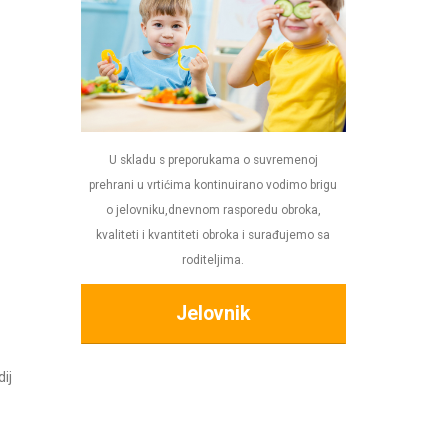
U skladu s preporukama o suvremenoj
prehrani u vrtićima kontinuirano vodimo brigu
o jelovniku,dnevnom rasporedu obroka,
kvaliteti i kvantiteti obroka i surađujemo sa
roditeljima.
Jelovnik
ij