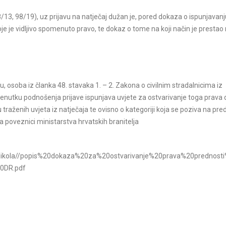
/13, 98/19), uz prijavu na natječaj dužan je, pored dokaza o ispunjavanj
 koje je vidljivo spomenuto pravo, te dokaz o tome na koji način je prestao
u, osoba iz članka 48. stavaka 1. – 2. Zakona o civilnim stradalnicima iz
renutku podnošenja prijave ispunjava uvjete za ostvarivanje toga prava 
u traženih uvjeta iz natječaja te ovisno o kategoriji koja se poziva na pre
 poveznici ministarstva hrvatskih branitelja
nti/Nikola//popis%20dokaza%20za%20ostvarivanje%20prava%20prednos
0DR.pdf