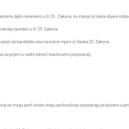
azneno djelo navedeno u čl. 25. Zakona, ne starije od dana objave natje
rekršaj naveden u čl. 25. Zakona
vanja) da kandidatu nisu izrečene mjere iz članka 25. Zakona
na za prijem u radni odnos (vlastoručno potpisana),
aj se mogu javiti osobe obaju spolova koje ispunjavaju propisane uvjet