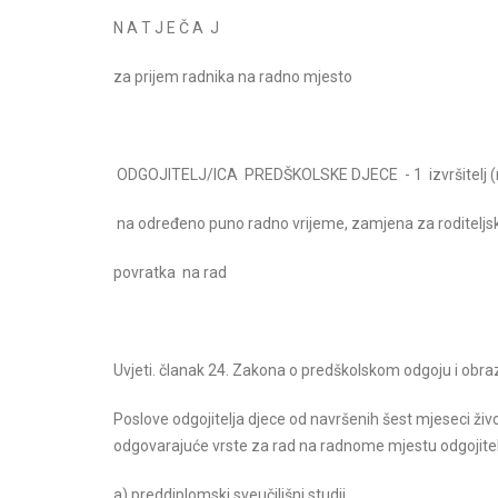
N A T J E Č A J
za prijem radnika na radno mjesto
ODGOJITELJ/ICA PREDŠKOLSKE DJECE - 1 izvršitelj 
na određeno puno radno vrijeme, zamjena za roditelj
povratka na rad
Uvjeti. članak 24. Zakona o predškolskom odgoju i obraz
Poslove odgojitelja djece od navršenih šest mjeseci živ
odgovarajuće vrste za rad na radnome mjestu odgojitelja
a) preddiplomski sveučilišni studij,