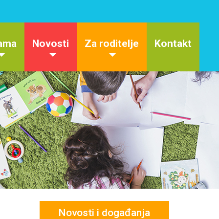
ama
Novosti
Za roditelje
Kontakt
Novosti i događanja