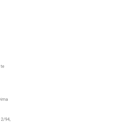
 te
ovima
 2/94,