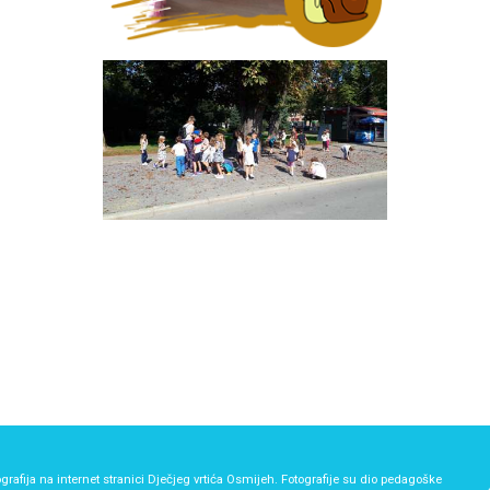
grafija na internet stranici Dječjeg vrtića Osmijeh. Fotografije su dio pedagoške