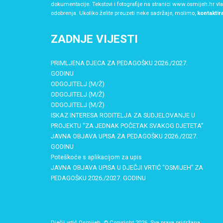
dokumentacije. Tekstovi i fotografije na stranici www.osmijeh.hr vl
odobrenja. Ukoliko želite preuzeti neke sadržaje, molimo,
kontaktir
ZADNJE VIJESTI
PRIMLJENA DJECA ZA PEDAGOŠKU 2026./2027.
GODINU
ODGOJITELJ (M/Ž)
ODGOJITELJ (M/Ž)
ODGOJITELJ (M/Ž)
ISKAZ INTERESA RODITELJA ZA SUDJELOVANJE U
PROJEKTU “ZA JEDNAK POČETAK SVAKOG DJETETA”
JAVNA OBJAVA UPISA ZA PEDAGOŠKU 2026./2027.
GODINU
Poteškoće s aplikacijom za upis
JAVNA OBJAVA UPISA U DJEČJI VRTIĆ “OSMIJEH” ZA
PEDAGOŠKU 2026./2027. GODINU
Dječji vrtić Osmijeh © Copyright 2026. Sva prava pridržana.