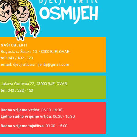
NAŠI OBJEKTI
Bogoslava Šuleka 10, 43000 BJELOVAR
tel:
043 / 492 - 123
email:
djecjivrticosmijehbj@gmail.com
Jakova Gotovca 22, 43000 BJELOVAR
tel:
043 / 232 - 153
Radno vrijeme vrtića:
06:30 -16:30
Ljetno radno vrijeme vrtića:
06:30 - 16:30
Radno vrijeme tajništva:
09:00 - 15:00