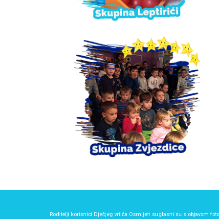
Roditelji korisnici Dječjeg vrtića Osmijeh suglasni su s objavom foto