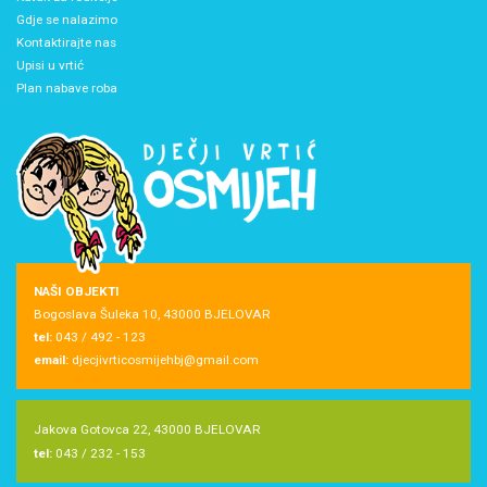
Gdje se nalazimo
Kontaktirajte nas
Upisi u vrtić
Plan nabave roba
NAŠI OBJEKTI
Bogoslava Šuleka 10, 43000 BJELOVAR
tel:
043 / 492 - 123
email:
djecjivrticosmijehbj@gmail.com
Jakova Gotovca 22, 43000 BJELOVAR
tel:
043 / 232 - 153