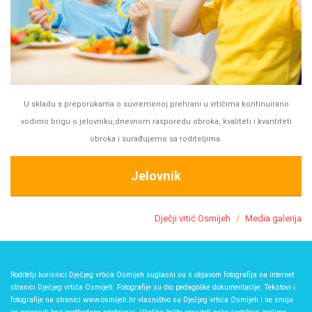
U skladu s preporukama o suvremenoj prehrani u vrtićima kontinuirano
vodimo brigu o jelovniku,dnevnom rasporedu obroka, kvaliteti i kvantiteti
obroka i surađujemo sa roditeljima.
Jelovnik
Dječji vrtić Osmijeh
Media galerija
Roditelji korisnici Dječjeg vrtića Osmijeh suglasni su s objavom fotografija na internet
stranici Dječjeg vrtića Osmijeh. Fotografije su dio pedagoške dokumentacije. Tekstovi i
fotografije na stranici www.osmijeh.hr vlasništvo su Dječjeg vrtića Osmijeh i ne smiju