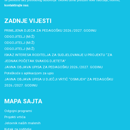
se prenositi bez prethodnog odobrenja. Ukoliko želite preuzeti neke sadržaje, molimo,
kontaktirajte nas
.
ZADNJE VIJESTI
PRIMLJENA DJECA ZA PEDAGOŠKU 2026./2027. GODINU
ODGOJITELJ (M/Ž)
ODGOJITELJ (M/Ž)
ODGOJITELJ (M/Ž)
ISKAZ INTERESA RODITELJA ZA SUDJELOVANJE U PROJEKTU “ZA
JEDNAK POČETAK SVAKOG DJETETA”
JAVNA OBJAVA UPISA ZA PEDAGOŠKU 2026./2027. GODINU
Poteškoće s aplikacijom za upis
JAVNA OBJAVA UPISA U DJEČJI VRTIĆ “OSMIJEH” ZA PEDAGOŠKU
2026./2027. GODINU
MAPA SAJTA
Odgojni programi
Projekti vrtića
Jelovnik naših malenih
Kutak za roditelje