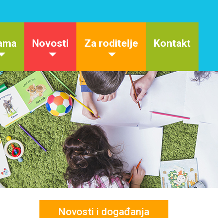
ama
Novosti
Za roditelje
Kontakt
Novosti i događanja