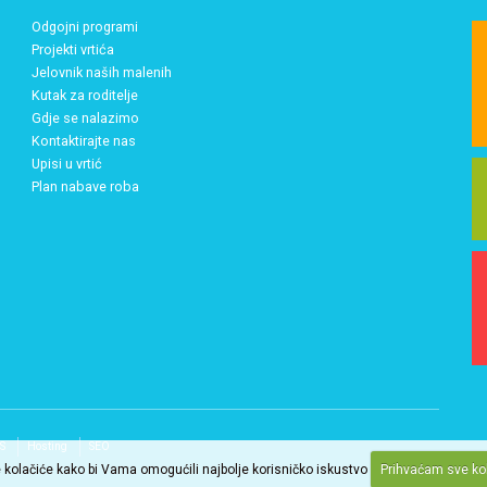
Odgojni programi
Projekti vrtića
Jelovnik naših malenih
Kutak za roditelje
Gdje se nalazimo
Kontaktirajte nas
Upisi u vrtić
Plan nabave roba
S
Hosting
SEO
 kolačiće kako bi Vama omogućili najbolje korisničko iskustvo
Prihvaćam sve ko