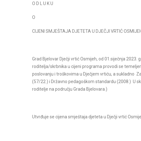
O D L U K U
O
CIJENI SMJEŠTAJA DJETETA U DJEČJI VRTIĆ OSMIJE
Grad Bjelovar Dječji vrtić Osmijeh, od 01.siječnja 2023. 
roditelja/skrbnika u cijeni programa provodi se temelj
poslovanju i troškovima u Dječjem vrtiću, a sukladno
(57/22.) i Državno pedagoškom standardu (2008.) U skl
roditelje na području Grada Bjelovara.)
Utvrđuje se cijena smještaja djeteta u Dječji vrtić Osmi