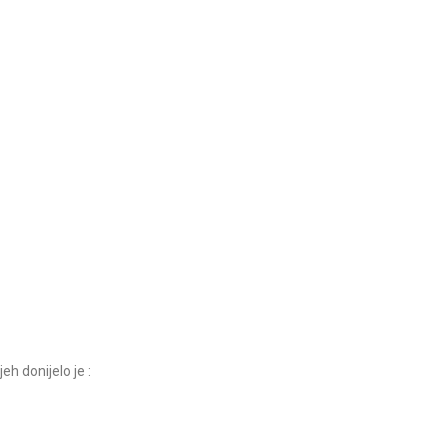
Dj
festi
od 1
edstava IV.dio
Božićna predstva III.dio
ajte više
Pročitajte više
eh donijelo je :