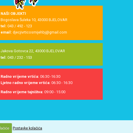
NAŠI OBJEKTI
Bogoslava Šuleka 10, 43000 BJELOVAR
tel:
043 / 492 - 123
email:
djecjivrticosmijehbj@gmail.com
Jakova Gotovca 22, 43000 BJELOVAR
tel:
043 / 232 - 153
Radno vrijeme vrtića:
06:30 -16:30
Ljetno radno vrijeme vrtića:
06:30 - 16:30
Radno vrijeme tajništva:
09:00 - 15:00
lačiće
Postavke kolačića