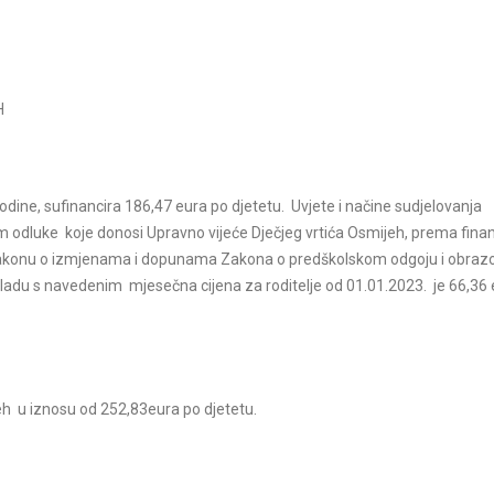
H
godine, sufinancira 186,47 eura po djetetu. Uvjete i načine sudjelovanja
em odluke koje donosi Upravno vijeće Dječjeg vrtića Osmijeh, prema fina
 Zakonu o izmjenama i dopunama Zakona o predškolskom odgoju i obraz
adu s navedenim mjesečna cijena za roditelje od 01.01.2023. je 66,36 
jeh u iznosu od 252,83eura po djetetu.