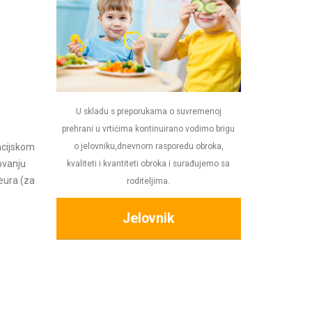
U skladu s preporukama o suvremenoj
prehrani u vrtićima kontinuirano vodimo brigu
ncijskom
o jelovniku,dnevnom rasporedu obroka,
ovanju
kvaliteti i kvantiteti obroka i surađujemo sa
eura (za
roditeljima.
Jelovnik