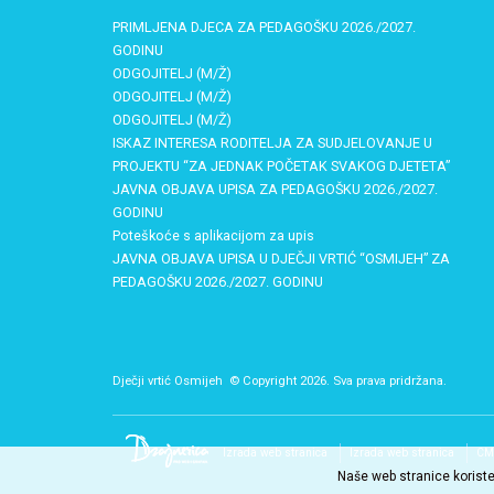
PRIMLJENA DJECA ZA PEDAGOŠKU 2026./2027.
GODINU
ODGOJITELJ (M/Ž)
ODGOJITELJ (M/Ž)
ODGOJITELJ (M/Ž)
ISKAZ INTERESA RODITELJA ZA SUDJELOVANJE U
PROJEKTU “ZA JEDNAK POČETAK SVAKOG DJETETA”
JAVNA OBJAVA UPISA ZA PEDAGOŠKU 2026./2027.
GODINU
Poteškoće s aplikacijom za upis
JAVNA OBJAVA UPISA U DJEČJI VRTIĆ “OSMIJEH” ZA
PEDAGOŠKU 2026./2027. GODINU
Dječji vrtić Osmijeh © Copyright 2026. Sva prava pridržana.
Izrada web stranica
Izrada web stranica
CM
Naše web stranice koriste