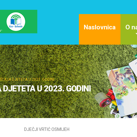
Naslovnica
O n
ŠTAJA DJETETA U 2023. GODINI
 DJETETA U 2023. GODINI
DJEČJI VRTIĆ OSMIJEH