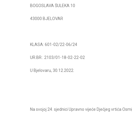
BOGOSLAVA ŠULEKA 10
43000 BJELOVAR
KLASA: 601-02/22-06/24
UR.BR.: 2103/01-18-02-22-02
.dio
Božićna priredba V.dio
Božićna pr
U Bjelovaru, 30.12.2022.
Pročitajte više
Pročit
Na svojoj 24. sjednici Upravno vijeće Dječjeg vrtića Osmij