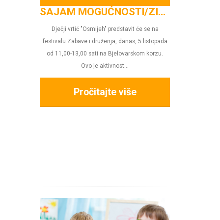
SAJAM MOGUĆNOSTI/ZID FESTIVAL
ečji vrtić "Osmijeh" predstavit će se na
valu Zabave i druženja, danas, 5.listopada
1,00-13,00 sati na Bjelovarskom korzu.
Ovo je aktivnost...
Pročitajte više
Gledali smo predstavu "Tikvići na selu -
mlinu", lutkarski studio Kvak iz Zag
Pročitajte više