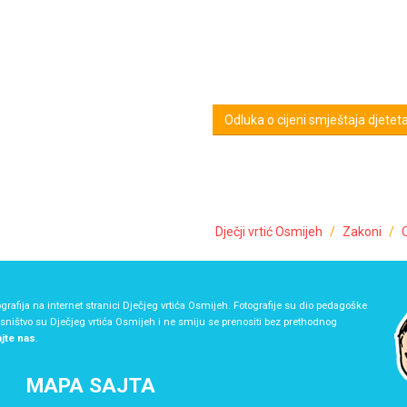
Odluka o cijeni smještaja djetet
Dječji vrtić Osmijeh
Zakoni
grafija na internet stranici Dječjeg vrtića Osmijeh. Fotografije su dio pedagoške
asništvo su Dječjeg vrtića Osmijeh i ne smiju se prenositi bez prethodnog
ajte nas
.
MAPA SAJTA