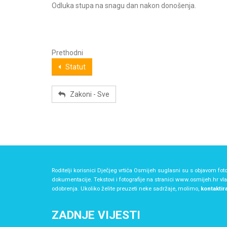
Odluka stupa na snagu dan nakon donošenja.
Prethodni
Statut
Zakoni - Sve
Roditelji korisnici Dječjeg vrtića Osmijeh suglasni su s objavom foto
dokumentacije. Tekstovi i fotografije na stranici www.osmijeh.hr vl
odobrenja. Ukoliko želite preuzeti neke sadržaje, molimo,
kontaktir
ZADNJE VIJESTI