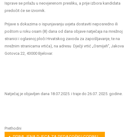
Isprave se prilažu u neovjerenom presliku, a prije izbora kandidata
predočit će se izvornik.
Prijave s dokazima o ispunjavanju uvjeta dostaviti neposredno ili
poštom u roku osam (8) dana od dana objave natječaja na mrežnoj
stranici i oglasnoj ploči Hrvatskog zavoda za zapošljavanje, te na
mrežnim stranicama vrtića), na adresu Dječji vrtić „Osmijeh“, Jakova
Gotovca 22, 43000 Bjelovar.
Natječaj je objavljen dana 18.07.2025. i traje do 26.07. 2025. godine.
Prethodni