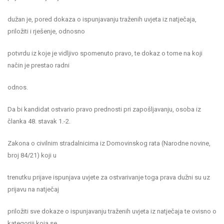
dužan je, pored dokaza o ispunjavanju traženih uvjeta iz natječaja,
priložiti i rješenje, odnosno
potvrdu iz koje je vidljivo spomenuto pravo, te dokaz o tome na koji
način je prestao radni
odnos.
Da bi kandidat ostvario pravo prednosti pri zapošljavanju, osoba iz
članka 48. stavak 1.-2.
Zakona o civilnim stradalnicima iz Domovinskog rata (Narodne novine,
broj 84/21) koji u
trenutku prijave ispunjava uvjete za ostvarivanje toga prava dužni su uz
prijavu na natječaj
priložiti sve dokaze o ispunjavanju traženih uvjeta iz natječaja te ovisno o
kategoriji koja se