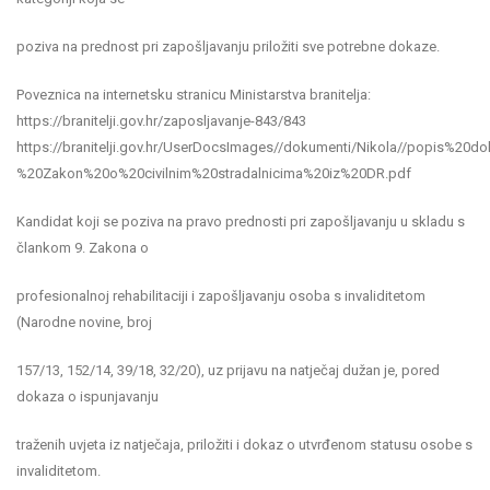
poziva na prednost pri zapošljavanju priložiti sve potrebne dokaze.
Poveznica na internetsku stranicu Ministarstva branitelja:
https://branitelji.gov.hr/zaposljavanje-843/843
https://branitelji.gov.hr/UserDocsImages//dokumenti/Nikola//popis%2
%20Zakon%20o%20civilnim%20stradalnicima%20iz%20DR.pdf
Kandidat koji se poziva na pravo prednosti pri zapošljavanju u skladu s
člankom 9. Zakona o
profesionalnoj rehabilitaciji i zapošljavanju osoba s invaliditetom
(Narodne novine, broj
157/13, 152/14, 39/18, 32/20), uz prijavu na natječaj dužan je, pored
dokaza o ispunjavanju
traženih uvjeta iz natječaja, priložiti i dokaz o utvrđenom statusu osobe s
invaliditetom.