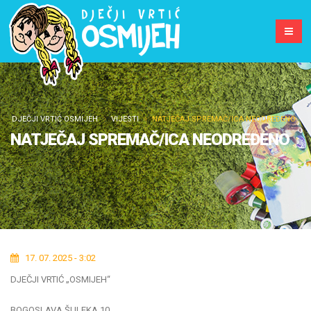
DJEČJI VRTIĆ OSMIJEH
VIJESTI
NATJEČAJ SPREMAČ/ICA NEODREĐENO
NATJEČAJ SPREMAČ/ICA NEODREĐENO
17. 07. 2025 - 3:02
DJEČJI VRTIĆ „OSMIJEH“
BOGOSLAVA ŠULEKA 10