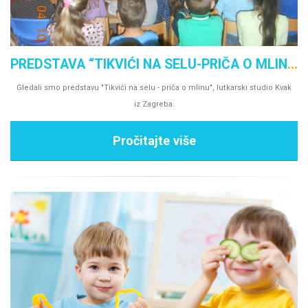
PREDSTAVA “TIKVIĆI NA SELU-PRIČA O MLINU”
Gledali smo predstavu "Tikvići na selu - priča o mlinu", lutkarski studio Kvak
iz Zagreba.
Pročitajte više