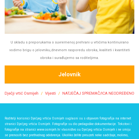
U skladu s preporukama o suvremenoj prehrani u vrtićima kontinuirano
vodimo brigu o jelovniku,dnevnom rasporedu obroka, kvaliteti i kvantiteti
obroka i surađujemo sa roditeljima.
Jelovnik
Dječji vrtić Osmijeh
Vijesti
NATJEČAJ SPREMAČ/ICA NEODREĐENO
Roditelji korisnici Dječjeg vrtića Osmijeh suglasni su s objavom fotografija na internet
stranici Dječjeg vrtića Osmijeh. Fotografije su dio pedagoške dokumentacije. Tekstovi i
fotografije na stranici www.osmijeh.hr vlasništvo su Dječjeg vrtića Osmijeh i ne smiju
se prenositi bez prethodnog odobrenja. Ukoliko želite preuzeti neke sadržaje, molimo,