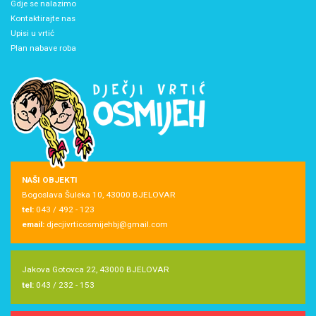
Gdje se nalazimo
Kontaktirajte nas
Upisi u vrtić
Plan nabave roba
NAŠI OBJEKTI
Bogoslava Šuleka 10, 43000 BJELOVAR
tel:
043 / 492 - 123
email:
djecjivrticosmijehbj@gmail.com
Jakova Gotovca 22, 43000 BJELOVAR
tel:
043 / 232 - 153