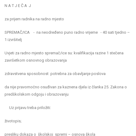
N A T J E Č A J
za prijem radnika na radno mjesto
SPREMAČ/ICA - na neodređeno puno radno vrijeme - 40 sati tjedno –
1 izvršitelj
Uvjeti za radno mjesto spremač/ice su: kvalifikacija razine 1 stečena
završetkom osnovnog obrazovanja
zdravstvena sposobnost potrebna za obavljanje poslova
da nije pravomoćno osuđivan za kaznena djela iz članka 25. Zakona o
predškolskom odgoju i obrazovanju
Uz prijavu treba priložiti:
životopis;
presliku dokaza o školskoj spremi – osnova škola