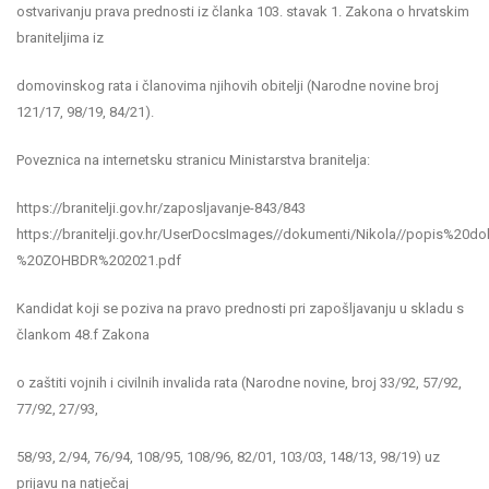
ostvarivanju prava prednosti iz članka 103. stavak 1. Zakona o hrvatskim
braniteljima iz
domovinskog rata i članovima njihovih obitelji (Narodne novine broj
121/17, 98/19, 84/21).
Poveznica na internetsku stranicu Ministarstva branitelja:
https://branitelji.gov.hr/zaposljavanje-843/843
https://branitelji.gov.hr/UserDocsImages//dokumenti/Nikola//popis%2
%20ZOHBDR%202021.pdf
Kandidat koji se poziva na pravo prednosti pri zapošljavanju u skladu s
člankom 48.f Zakona
o zaštiti vojnih i civilnih invalida rata (Narodne novine, broj 33/92, 57/92,
77/92, 27/93,
58/93, 2/94, 76/94, 108/95, 108/96, 82/01, 103/03, 148/13, 98/19) uz
prijavu na natječaj