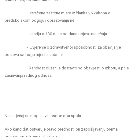
izrečene zaštitne mjere iz članka 25.Zakona o
predškolskom odgoju i obrazovanju ne
stariju od 30 dana od dana objave natječaja
- Uvjerenje o zdravstvenoj sposobnosti za obavljanje
poslova radnoga mjesta izabrani
kandidat dužan je dostaviti po obavijesti o izboru, a prije
zasnivanja radnog odnosa.
Na natječaj se mogu javiti osobe oba spola.
Ako kandidat ostvaruje pravo prednosti pri zapošljavanju prema
posebnom zakonu dužan je u