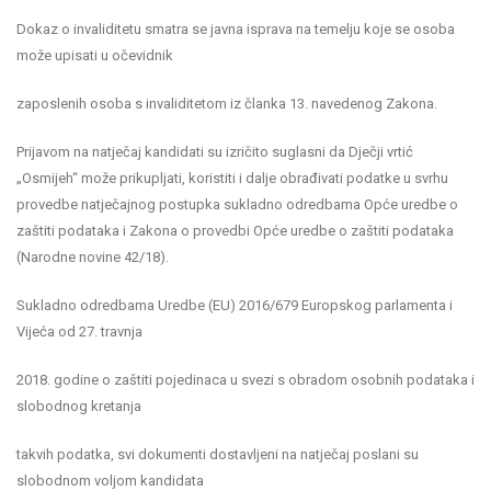
Dokaz o invaliditetu smatra se javna isprava na temelju koje se osoba
može upisati u očevidnik
zaposlenih osoba s invaliditetom iz članka 13. navedenog Zakona.
Prijavom na natječaj kandidati su izričito suglasni da Dječji vrtić
„Osmijeh“ može prikupljati, koristiti i dalje obrađivati podatke u svrhu
provedbe natječajnog postupka sukladno odredbama Opće uredbe o
zaštiti podataka i Zakona o provedbi Opće uredbe o zaštiti podataka
(Narodne novine 42/18).
Sukladno odredbama Uredbe (EU) 2016/679 Europskog parlamenta i
Vijeća od 27. travnja
2018. godine o zaštiti pojedinaca u svezi s obradom osobnih podataka i
slobodnog kretanja
takvih podatka, svi dokumenti dostavljeni na natječaj poslani su
slobodnom voljom kandidata