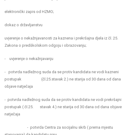
elektronički zapis od HZMO;
dokaz o državljanstvu
uvjerenje o nekažnjavanosti za kaznena i prekršajna djela iz čl. 25.
Zakona o predškolskom odgoju i obrazovanju;
- uvjerenje o nekažnjavanju
- potvrda nadležnog suda da se protiv kandidata ne vodi kazneni
postupak (čl.25.stavak 2.) ne starija od 30 dana od dana
objave natječaja
- potvrda nadležnog suda da se protiv kandidata ne vodi prekršajni
postupak ( čl.25. stavak 4.) ne starija od 30 dana od dana objave
natječaja
- potvrda Centra za socijalnu skrb ( prema mjestu
stanovanja) da kandidatu nisu