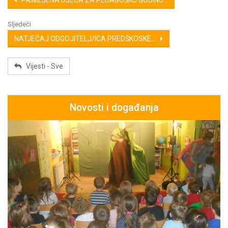
PRIMLJENA DJECA ZA PEDAGOŠKU GODINU...
Sljedeći
NATJEČAJ ODGOJITELJ/ICA PREDŠKOSKE...
Vijesti - Sve
Novosti i događanja
s,