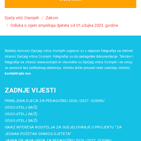
Dječji vrtić Osmijeh
Zakoni
Odluka o cijeni smještaja djeteta od 01.ožujka 2023. godine
Roditelji korisnici Dječjeg vrtića Osmijeh suglasni su s objavom fotografija na internet
stranici Dječjeg vrtića Osmijeh. Fotografije su dio pedagoške dokumentacije. Tekstovi i
fotografije na stranici www.osmijeh.hr vlasništvo su Dječjeg vrtića Osmijeh i ne smiju
se prenositi bez prethodnog odobrenja. Ukoliko želite preuzeti neke sadržaje, molimo,
kontaktirajte nas
.
ZADNJE VIJESTI
PRIMLJENA DJECA ZA PEDAGOŠKU 2026./2027. GODINU
ODGOJITELJ (M/Ž)
ODGOJITELJ (M/Ž)
ODGOJITELJ (M/Ž)
ISKAZ INTERESA RODITELJA ZA SUDJELOVANJE U PROJEKTU “ZA
JEDNAK POČETAK SVAKOG DJETETA”
JAVNA OBJAVA UPISA ZA PEDAGOŠKU 2026./2027. GODINU