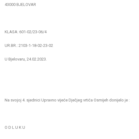
43000 BJELOVAR
KLASA: 601-02/23-06/4
UR.BR.: 2103-1-18-02-23-02
U Bjelovaru, 24.02.2023.
Na svojoj 4. sjednici Upravno vijeće Dječjeg vrtića Osmijeh donijelo je :
O D L U K U