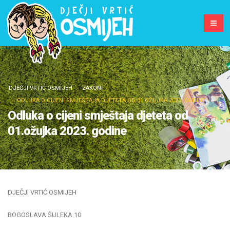
DJEČJI VRTIĆ OSMIJEH
ZAKONI
ODLUKA O CIJENI SMJEŠTAJA DJETETA OD 01.OŽUJKA 2023. GODINE
Odluka o cijeni smještaja djeteta od
01.ožujka 2023. godine
DJEČJI VRTIĆ OSMIJEH
BOGOSLAVA ŠULEKA 10