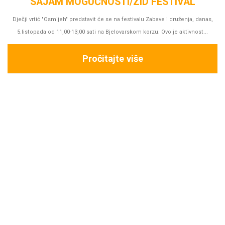
s,
.
PREDSTAVA “TIKVIĆI NA SELU-PRIČA O MLINU”
Gledali smo predstavu "Tikvići na selu - priča o mlinu", lutkarski studio Kvak
iz Zagreba.
Pročitajte više