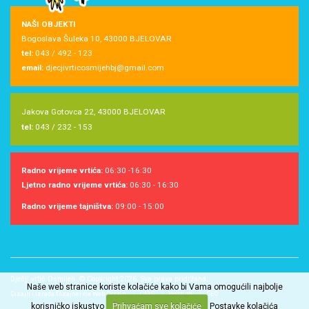
NAŠI OBJEKTI
Bogoslava Šuleka 10, 43000 BJELOVAR
tel:
043 / 492 - 123
email:
djecjivrticosmijehbj@gmail.com
Jakova Gotovca 22, 43000 BJELOVAR
tel:
043 / 232 - 153
Radno vrijeme vrtića:
06:30 -16:30
Ljetno radno vrijeme vrtića:
06:30 - 16:30
Radno vrijeme tajništva:
09:00 - 15:00
Dječji vrtić Osmijeh © Copyright 2026. Sva prava pridržana.
Naše web stranice koriste kolačiće kako bi Vama omogućili najbolje
Dizajn i izrada Dizajnerica Web Dizajn
CMS
Hosting
SEO
korisničko iskustvo
Prihvaćam sve kolačiće
Postavke kolačića