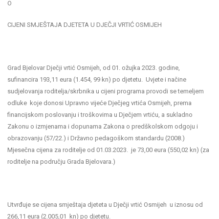
O
CIJENI SMJEŠTAJA DJETETA U DJEČJI VRTIĆ OSMIJEH
Grad Bjelovar Dječji vrtić Osmijeh, od 01. ožujka 2023. godine,
sufinancira 193,11 eura (1.454, 99 kn) po djetetu. Uvjete i načine
sudjelovanja roditelja/skrbnika u cijeni programa provodi se temeljem
odluke koje donosi Upravno vijeće Dječjeg vrtića Osmijeh, prema
financijskom poslovanju i troškovima u Dječjem vrtiću, a sukladno
Zakonu o izmjenama i dopunama Zakona o predškolskom odgoju i
obrazovanju (57/22.) i Državno pedagoškom standardu (2008.)
Mjesečna cijena za roditelje od 01.03.2023. je 73,00 eura (550,02 kn) (za
roditelje na području Grada Bjelovara.)
Utvrđuje se cijena smještaja djeteta u Dječji vrtić Osmijeh u iznosu od
266,11 eura (2.005,01 kn) po djetetu.