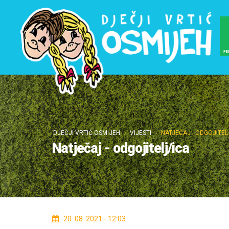
DJEČJI VRTIĆ OSMIJEH
VIJESTI
NATJEČAJ - ODGOJITEL
Natječaj - odgojitelj/ica
20. 08. 2021 - 12:03