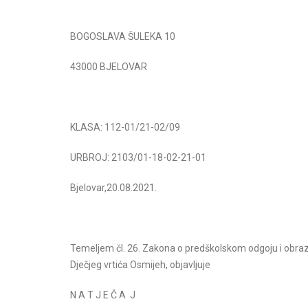
BOGOSLAVA ŠULEKA 10
43000 BJELOVAR
KLASA: 112-01/21-02/09
na priredba V.dio
Božićna predstava IV.dio
URBROJ: 2103/01-18-02-21-01
Pročitajte više
Pročitajte više
Bjelovar,20.08.2021.
Temeljem čl. 26. Zakona o predškolskom odgoju i obraz
Dječjeg vrtića Osmijeh, objavljuje
N A T J E Č A J