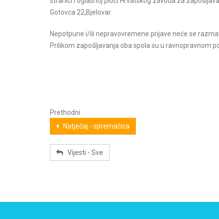
stranici i oglasnoj ploči Hrvatskog zavoda za zapošljav
Gotovca 22,Bjelovar.
Nepotpune i/ili nepravovremene prijave neće se razmat
Prilikom zapošljavanja oba spola su u ravnopravnom po
Prethodni
Natječaj - spremačica
Vijesti - Sve