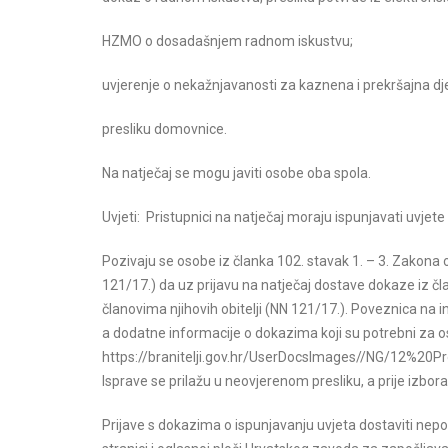
HZMO o dosadašnjem radnom iskustvu;
uvjerenje o nekažnjavanosti za kaznena i prekršajna dje
presliku domovnice.
Na natječaj se mogu javiti osobe oba spola.
Uvjeti: Pristupnici na natječaj moraju ispunjavati uvjet
Pozivaju se osobe iz članka 102. stavak 1. – 3. Zakona o
121/17.) da uz prijavu na natječaj dostave dokaze iz čl
članovima njihovih obitelji (NN 121/17.). Poveznica na i
a dodatne informacije o dokazima koji su potrebni za ost
https://branitelji.gov.hr/UserDocsImages//NG
Isprave se prilažu u neovjerenom presliku, a prije izbora
Prijave s dokazima o ispunjavanju uvjeta dostaviti nep