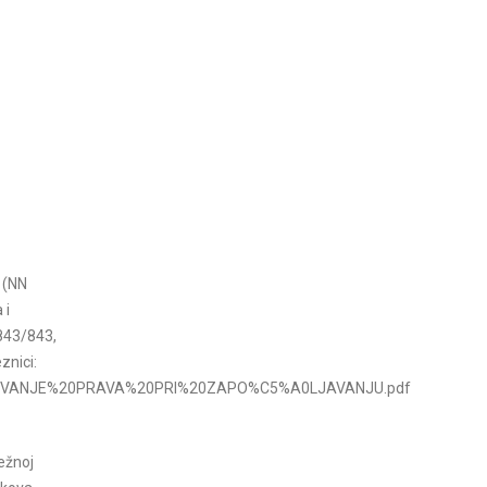
i (NN
 i
-843/843,
znici:
STVARIVANJE%20PRAVA%20PRI%20ZAPO%C5%A0LJAVANJU.pdf
ežnoj