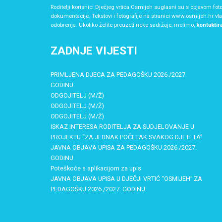
Roditelji korisnici Dječjeg vrtića Osmijeh suglasni su s objavom foto
dokumentacije. Tekstovi i fotografije na stranici www.osmijeh.hr vl
odobrenja. Ukoliko želite preuzeti neke sadržaje, molimo,
kontaktir
ZADNJE VIJESTI
PRIMLJENA DJECA ZA PEDAGOŠKU 2026./2027.
GODINU
ODGOJITELJ (M/Ž)
ODGOJITELJ (M/Ž)
ODGOJITELJ (M/Ž)
ISKAZ INTERESA RODITELJA ZA SUDJELOVANJE U
PROJEKTU “ZA JEDNAK POČETAK SVAKOG DJETETA”
JAVNA OBJAVA UPISA ZA PEDAGOŠKU 2026./2027.
GODINU
Poteškoće s aplikacijom za upis
JAVNA OBJAVA UPISA U DJEČJI VRTIĆ “OSMIJEH” ZA
PEDAGOŠKU 2026./2027. GODINU