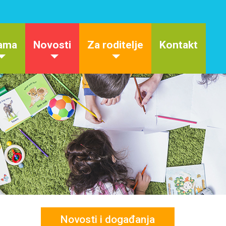
ama
Novosti
Za roditelje
Kontakt
Novosti i događanja