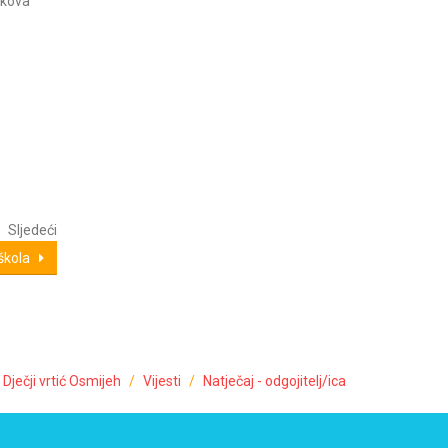
akova
Sljedeći
edškola
Dječji vrtić Osmijeh
Vijesti
Natječaj - odgojitelj/ica