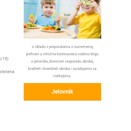
U skladu s preporukama o suvremenoj
prehrani u vrtićima kontinuirano vodimo brigu
98/19)
o jelovniku,dnevnom rasporedu obroka,
kvaliteti i kvantiteti obroka i surađujemo sa
e stečena
roditeljima.
telja
Jelovnik