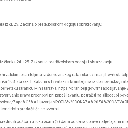
la iz čl. 25. Zakona o predškolskom odgoju i obrazovanju;
e iz članka 24. i 25. Zakonu o predškolskom odgoju i obrazovanju.
 hrvatskim braniteljima iz domovinskog rata i članovima njihovih obitelj
anka 103. stavak 1. Zakona o hrvatskim braniteljima iz domovinskog rata
nternetsku stranicu Ministarstva: https://branitelji.gov.hr/zaposljavanje
varivanje prava prednosti pri zapošljavanju, potražiti na slijedećoj pove
/12%20Prosinac/Zapo%C5%A1ljavanje//POPIS%20DOKAZA%20ZA%20O
 kandidata predočit će se izvornik.
osredno ili poštom u roku osam (8) dana od dana objave natječaja na mr