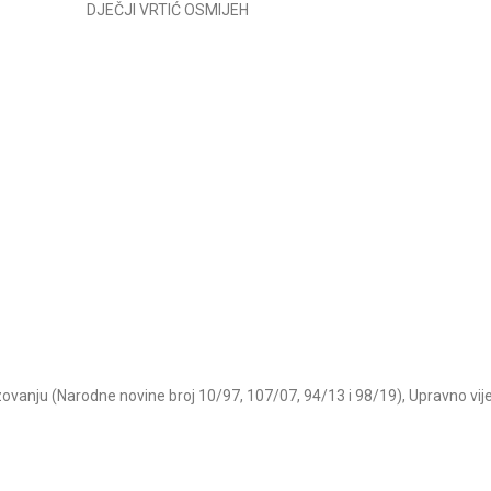
DJEČJI VRTIĆ OSMIJEH
Dječji vrtić "Osmijeh" preds
festivalu Zabave i druženja, d
od 11,00-13,00 sati na Bjelo
Ovo je aktivnost.
Pročitajte v
Božićna predstva III.dio
Pročitajte više
ovanju (Narodne novine broj 10/97, 107/07, 94/13 i 98/19), Upravno vij