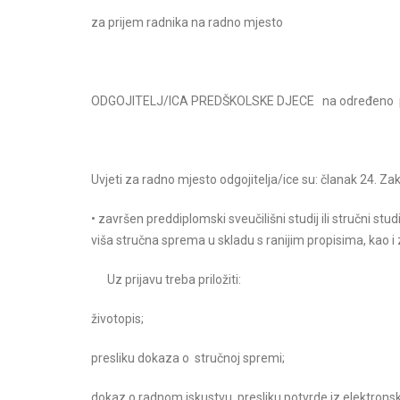
za prijem radnika na radno mjesto
ODGOJITELJ/ICA PREDŠKOLSKE DJECE na određeno puno
Uvjeti za radno mjesto odgojitelja/ice su: članak 24. 
• završen preddiplomski sveučilišni studij ili stručni stu
viša stručna sprema u skladu s ranijim propisima, kao i 
Uz prijavu treba priložiti:
životopis;
presliku dokaza o stručnoj spremi;
dokaz o radnom iskustvu, presliku potvrde iz elektron