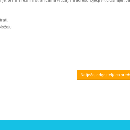
anje, te na mrežnim stranicama vrtića), na adresu Dječji vrtić Osmijeh,J
rati.
ložaju.
Natječaj odgojitelj/ica pr