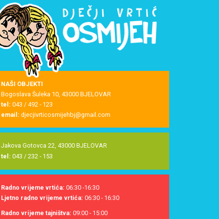
NAŠI OBJEKTI
Bogoslava Šuleka 10, 43000 BJELOVAR
tel:
043 / 492 - 123
email:
djecjivrticosmijehbj@gmail.com
Jakova Gotovca 22, 43000 BJELOVAR
tel:
043 / 232 - 153
Radno vrijeme vrtića:
06:30 -16:30
Ljetno radno vrijeme vrtića:
06:30 - 16:30
Radno vrijeme tajništva:
09:00 - 15:00