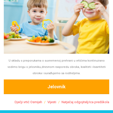
U skladu s preporukama o suvremenoj prehrani u vrtićima kontinuirano
vodimo brigu o jelovniku,dnevnom rasporedu obroka, kvaliteti i kvantiteti
obroka i surađujemo sa roditeljima.
Jelovnik
Dječji vrtić Osmijeh
Vijesti
Natječaj odgojitelj/ica predškola