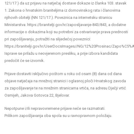
121/17.) da uz prijavu na natječaj dostave dokaze iz članka 103. stavak
1. Zakona o hrvatskim braniteljima iz domovinskog rata i članovima
njihovih obitelji (NN 121/17.). Poveznica na internetsku stranicu
Ministarstva: https://branitelji.gov.hr/zaposljavanje-843/843, a dodatne
informacije o dokazima koji su potrebni za ostvarivanje prava prednosti
pri zapošljavanju, potražiti na slijedećoj poveznici:
https://branitelji.gov.hr/UserDocsImages//NG/12%20Prosinac/Za
Isprave se prilažu u neovjerenom presliku, a prije izbora kandidata
predočit će se izvornik.
Prijave dostaviti isključivo poštom u roku od osam (8) dana od dana
objave natječaja na mrežnoj stranici i oglasnoj ploči Hrvatskog zavoda
za zapošljavanje te na mrežnim stranicama vrtića, na adresu Dječji vrtić
Osmijeh, Jakova Gotovca 22, Bjelovar.
Nepotpune i/ili nepravovremene prijave neće se razmatrati.
Prilikom zapošljavanja oba spola su u ravnopravnom položaju.