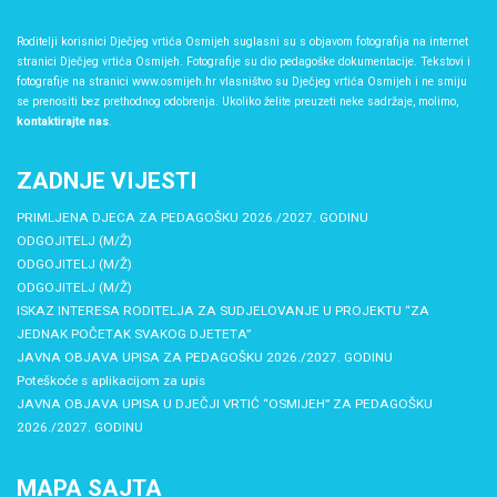
Roditelji korisnici Dječjeg vrtića Osmijeh suglasni su s objavom fotografija na internet
stranici Dječjeg vrtića Osmijeh. Fotografije su dio pedagoške dokumentacije. Tekstovi i
fotografije na stranici www.osmijeh.hr vlasništvo su Dječjeg vrtića Osmijeh i ne smiju
se prenositi bez prethodnog odobrenja. Ukoliko želite preuzeti neke sadržaje, molimo,
kontaktirajte nas
.
ZADNJE VIJESTI
PRIMLJENA DJECA ZA PEDAGOŠKU 2026./2027. GODINU
ODGOJITELJ (M/Ž)
ODGOJITELJ (M/Ž)
ODGOJITELJ (M/Ž)
ISKAZ INTERESA RODITELJA ZA SUDJELOVANJE U PROJEKTU “ZA
JEDNAK POČETAK SVAKOG DJETETA”
JAVNA OBJAVA UPISA ZA PEDAGOŠKU 2026./2027. GODINU
Poteškoće s aplikacijom za upis
JAVNA OBJAVA UPISA U DJEČJI VRTIĆ “OSMIJEH” ZA PEDAGOŠKU
2026./2027. GODINU
MAPA SAJTA