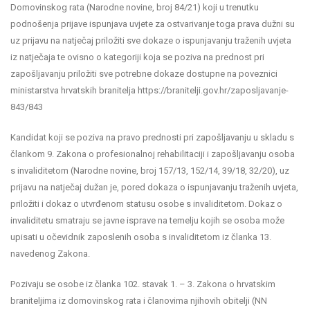
Domovinskog rata (Narodne novine, broj 84/21) koji u trenutku
podnošenja prijave ispunjava uvjete za ostvarivanje toga prava dužni su
uz prijavu na natječaj priložiti sve dokaze o ispunjavanju traženih uvjeta
iz natječaja te ovisno o kategoriji koja se poziva na prednost pri
zapošljavanju priložiti sve potrebne dokaze dostupne na poveznici
ministarstva hrvatskih branitelja https://branitelji.gov.hr/zaposljavanje-
843/843
Kandidat koji se poziva na pravo prednosti pri zapošljavanju u skladu s
člankom 9. Zakona o profesionalnoj rehabilitaciji i zapošljavanju osoba
s invaliditetom (Narodne novine, broj 157/13, 152/14, 39/18, 32/20), uz
prijavu na natječaj dužan je, pored dokaza o ispunjavanju traženih uvjeta,
priložiti i dokaz o utvrđenom statusu osobe s invaliditetom. Dokaz o
invaliditetu smatraju se javne isprave na temelju kojih se osoba može
upisati u očevidnik zaposlenih osoba s invaliditetom iz članka 13.
navedenog Zakona.
Pozivaju se osobe iz članka 102. stavak 1. – 3. Zakona o hrvatskim
braniteljima iz domovinskog rata i članovima njihovih obitelji (NN