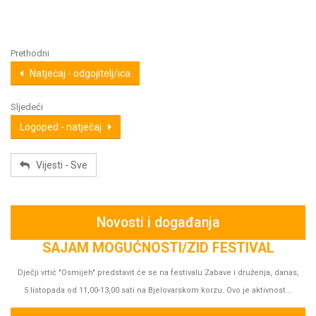
Prethodni
Natječaj - odgojitelj/ica
Sljedeći
Logoped - natječaj
Vijesti - Sve
Novosti i događanja
s,