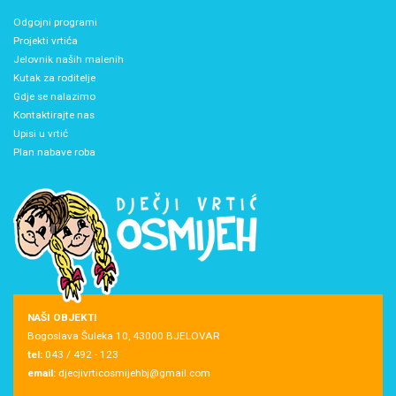
Odgojni programi
Projekti vrtića
Jelovnik naših malenih
Kutak za roditelje
Gdje se nalazimo
Kontaktirajte nas
Upisi u vrtić
Plan nabave roba
NAŠI OBJEKTI
Bogoslava Šuleka 10, 43000 BJELOVAR
tel:
043 / 492 - 123
email:
djecjivrticosmijehbj@gmail.com