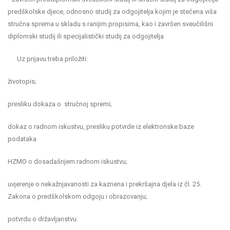
predškolske djece, odnosno studij za odgojitelja kojim je stečena viša
stručna sprema u skladu s ranijim propisima, kao i završen sveučilišni
diplomski studij ili specijalistički studij za odgojitelja
Uz prijavu treba priložiti:
životopis;
presliku dokaza o stručnoj spremi;
dokaz o radnom iskustvu, presliku potvrde iz elektronske baze
podataka
HZMO o dosadašnjem radnom iskustvu;
uvjerenje o nekažnjavanosti za kaznena i prekršajna djela iz čl. 25.
Zakona o predškolskom odgoju i obrazovanju;
potvrdu o državljanstvu.