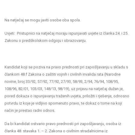
Na natječaj se mogu javiti osobe oba spola.
Uvjeti: Pristupnici na natječaj moraju ispunjavati uvjete iz članka 24. i 25.
Zakonu o predškolskom odgoju i obrazovanju.
Kandidat koji se poziva na pravo prednosti pri zapošljavanju u skladu s
člankom 48.f Zakona o zaštiti vojnih i civilnih invalida rata (Narodne
novine, broj 33/92, 57/92, 77/92, 27/93, 58/93, 2/94, 76/94, 108/95,
108/96, 82/01, 103/03, 148/13, 98/19), uz prijavu na natječaj dužan je,
pored dokaza o ispunjavanju traženih uvjeta, priložiti i rješenje, odnosno
potvrdu iz koje je vidljivo spomenuto pravo, te dokaz o tome na koji
način je prestao radni odnos.
Da bi kandidat ostvario pravo prednosti pri zapošljavanju, osoba iz
članka 48. stavaka 1. – 2. Zakona o civilnim stradalnicima iz