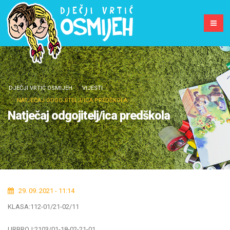
DJEČJI VRTIĆ OSMIJEH
VIJESTI
NATJEČAJ ODGOJITELJ/ICA PREDŠKOLA
Natječaj odgojitelj/ica predškola
29. 09. 2021 - 11:14
KLASA:112-01/21-02/11
URBROJ:2103/01-18-02-21-01