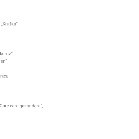
, „Kruška“,
kuruz“
sen“
enicu
 „Care care gospodare“,