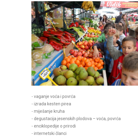
a priredba V.dio
Božićna predstava IV.dio
očitajte više
Pročitajte više
- vaganje voća i povrća
- izrada kesten pirea
- miješanje kruha
- degustacija jesenskih plodova – voća, povrća
- enciklopedije o prirodi
- internetski članci