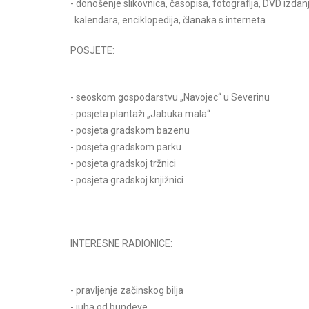
- donošenje slikovnica, časopisa, fotografija, DVD izda
kalendara, enciklopedija, članaka s interneta
POSJETE:
- seoskom gospodarstvu „Navojec“ u Severinu
- posjeta plantaži „Jabuka mala“
- posjeta gradskom bazenu
- posjeta gradskom parku
- posjeta gradskoj tržnici
- posjeta gradskoj knjižnici
INTERESNE RADIONICE:
- pravljenje začinskog bilja
- juha od bundeve