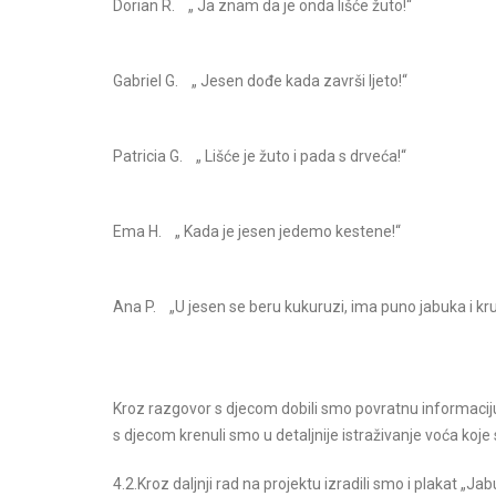
Dorian R. „ Ja znam da je onda lišće žuto!“
Gabriel G. „ Jesen dođe kada završi ljeto!“
Patricia G. „ Lišće je žuto i pada s drveća!“
Ema H. „ Kada je jesen jedemo kestene!“
Ana P. „U jesen se beru kukuruzi, ima puno jabuka i kru
Kroz razgovor s djecom dobili smo povratnu informacij
s djecom krenuli smo u detaljnije istraživanje voća koje
4.2.Kroz daljnji rad na projektu izradili smo i plakat „Ja