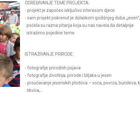
ODREĐIVANJE TEME PROJEKTA:
- projekt je započeo isključivo interesom djece
- sam projekt pokrenut je dolaskom godišnjeg doba „jesen
Dječji vrtić "Osmijeh" predstav
počela su razna pitanja koja su nas navela da detaljnije
festivalu Zabave i druženja, dana
istražimo pojedine teme
od 11,00-13,00 sati na Bjelova
Ovo je aktivnost...
ISTRAŽIVANJE PRIRODE:
Pročitajte vi
Božićna predstva III.dio
- fotografije prirodnih pojava
- fotografije životinja, prirode i biljaka u jesen
Pročitajte više
- proučavanje jesenskih plodova – voća, povrća, bundeva, 
tikvica,…