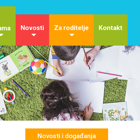
Novosti
Za roditelje
Kontakt
ama
Novosti i događanja