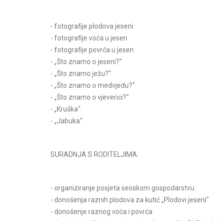
- fotografije plodova jeseni
- fotografije voća u jesen
- fotografije povrća u jesen
- „Što znamo o jeseni?“
- „Što znamo ježu?“
- „Što znamo o medvjedu?“
- „Što znamo o vjeverici?“
- „Kruška“
- „Jabuka“
SURADNJA S RODITELJIMA:
- organiziranje posjeta seoskom gospodarstvu
- donošenja raznih plodova za kutić „Plodovi jeseni“
- donošenje raznog voća i povrća