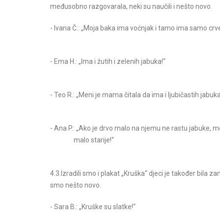
međusobno razgovarala, neki su naučili i nešto novo.
- Ivana Č.: „Moja baka ima voćnjak i tamo ima samo crv
- Ema H.: „Ima i žutih i zelenih jabuka!“
- Teo R.: „Meni je mama čitala da ima i ljubičastih jabuka
- Ana P.: „Ako je drvo malo na njemu ne rastu jabuke, mo
malo starije!“
4.3.Izradili smo i plakat „Kruška“ djeci je također bila z
smo nešto novo.
- Sara B.: „Kruške su slatke!“