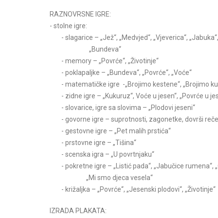
RAZNOVRSNE IGRE:
- stolne igre:
- slagarice – „Jež“, „Medvjed“, „Vjeverica“, „Jabuka“
„Bundeva“
- memory – „Povrće“, „Životinje“
- poklapaljke – „Bundeva“, „Povrće“, „Voće“
- matematičke igre -„Brojimo kestene“, „Brojimo ku
- zidne igre – „Kukuruz“, Voće u jesen“, „Povrće u je
- slovarice, igre sa slovima – „Plodovi jeseni“
- govorne igre – suprotnosti, zagonetke, dovrši reč
- gestovne igre – „Pet malih prstića“
- prstovne igre – „Tišina“
- scenska igra – „U povrtnjaku“
- pokretne igre – „Listić pada“, „Jabučice rumena“,
„Mi smo djeca vesela“
- križaljka – „Povrće“, „Jesenski plodovi“, „Životinje“
IZRADA PLAKATA: