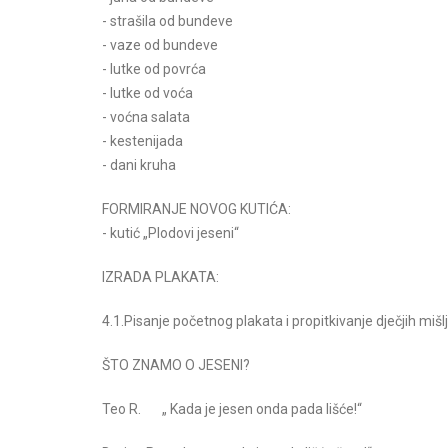
- strašila od bundeve
- vaze od bundeve
- lutke od povrća
- lutke od voća
- voćna salata
- kestenijada
- dani kruha
FORMIRANJE NOVOG KUTIĆA:
- kutić „Plodovi jeseni“
IZRADA PLAKATA:
4.1.Pisanje početnog plakata i propitkivanje dječjih miš
ŠTO ZNAMO O JESENI?
Teo R. „ Kada je jesen onda pada lišće!“