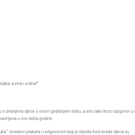
šaka, a ima i oraha!“
u o znanjima djece o ovom godišnjem dobu, a isto tako kroz razgovor u 
 sazrijeva u ovo doba godine.
buka“. Izradom plakata i razgovorom koji je slijedio kod izrade djeca su