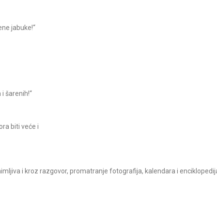
ene jabuke!“
 i šarenih!“
ra biti veće i
animljiva i kroz razgovor, promatranje fotografija, kalendara i enciklopedij