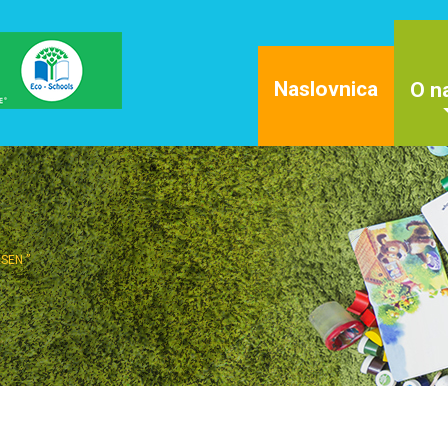
Naslovnica
O n
SEN ”