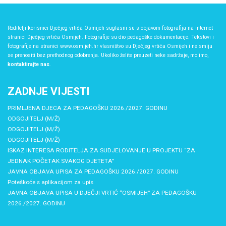
Roditelji korisnici Dječjeg vrtića Osmijeh suglasni su s objavom fotografija na internet
stranici Dječjeg vrtića Osmijeh. Fotografije su dio pedagoške dokumentacije. Tekstovi i
fotografije na stranici www.osmijeh.hr vlasništvo su Dječjeg vrtića Osmijeh i ne smiju
se prenositi bez prethodnog odobrenja. Ukoliko želite preuzeti neke sadržaje, molimo,
kontaktirajte nas
.
ZADNJE VIJESTI
PRIMLJENA DJECA ZA PEDAGOŠKU 2026./2027. GODINU
ODGOJITELJ (M/Ž)
ODGOJITELJ (M/Ž)
ODGOJITELJ (M/Ž)
ISKAZ INTERESA RODITELJA ZA SUDJELOVANJE U PROJEKTU “ZA
JEDNAK POČETAK SVAKOG DJETETA”
JAVNA OBJAVA UPISA ZA PEDAGOŠKU 2026./2027. GODINU
Poteškoće s aplikacijom za upis
JAVNA OBJAVA UPISA U DJEČJI VRTIĆ “OSMIJEH” ZA PEDAGOŠKU
2026./2027. GODINU