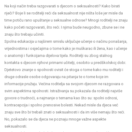
Na koji način treba razgovarati s djecom o seksualnosti? Kako birati
riječi? Boje li se roditelji reći da seksualnost nije ništa loše jer misle da
time potiču rano upuštanje u seksualne odnose? Mnogi roditelji ne znaju
kako početi razgovarati, što reći. I njima bude neugodno, zbune se i ne
znaju što trebaju učiniti.
Spolna edukacija u najširem smislu uključuje učenje o načinu ponašanja,
vrijednostima i osjećajima o tome kako je muškarac ili žena, kao i učenje
o anatomiji i funkcijama dijelova tijela. Roditelji su zbog stalnog
kontakta s djecom njihovi primarni učitelji, osobito u predškolskoj dobi.
Djetetovo znanje o spolnosti ovisit će stoga o tome kako mu roditelji i
druge odrasle osobe odgovaraju na pitanja te o tome koje im
informacije pružaju. Većina roditelja sa svojom djecom ne razgovara o
svim aspektima spolnosti. Istraživanja su pokazala da roditelji najviše
govore o trudnoći, a najmanje o temama kao što su: spolni odnosi,
kontracepcija i spolno prenosive bolesti. Nekad misle da djeca već
znaju sve što bi trebali znati o seksualnosti i da im više nemaju što reći.
No, pokazalo se da djeca ne poznaju mnoge važne aspekte
seksualnosti.