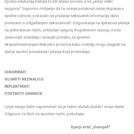
Spolna edukacija trebala bi biti stalan proces, a ne „jedan veliki
razgovor“.Suprotno mišljenju da će znanje potaknuti ranije stupanje u
spolne odnose, pokazalo se pružanje seksualnih informacija djeci
povezano s odgađanjem seksualnosti. Odgovaranje na djetetova pitanja
na jednostavan način, prikladan njegovu kognitivnom razvoju, može
zadovoljiti znatiželju i smanjiti potrebu za spolnim
eksperimentiranjem.Nekoliko je načina kako roditelji mogu reagirati na
dječje spolno ponašanje i pitanja koja postavljaju:
IGNORIRATI
GLUMITI NEZNALICU
REFLEKTIRATI
POSTAVITI GRANICE
I prije svega želim napomenuti da je važno slušati,slušati i svoje dijete.
Odgovori će doći na spontan način, pokušajte.
Dječji vrtić „Osmijeh"