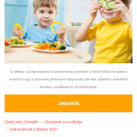
U skladu s preporukama o suvremenoj prehrani u vrtićima kontinuirano
vodimo brigu o jelovniku,dnevnom rasporedu obroka, kvaliteti i kvantiteti
obroka i surađujemo sa roditeljima.
Jelovnik
Dječji vrtić Osmijeh
Obavijesti za roditelje
Seksualnost u dječjoj dobi