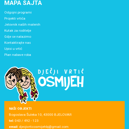
MAPA SAJTA
Odgojni programi
Projekti vrtića
Jelovnik naših malenih
Kutak za roditelje
Gdje se nalazimo
Kontaktirajte nas
Upisi u vrtić
Plan nabave roba
NAŠI OBJEKTI
Bogoslava Šuleka 10, 43000 BJELOVAR
tel:
043 / 492 - 123
email:
djecjivrticosmijehbj@gmail.com