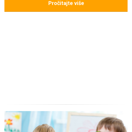
PREDSTAVA “TIKVIĆI NA SELU-PRIČA O MLINU”
Gledali smo predstavu "Tikvići na selu - priča o mlinu", lutkarski studio Kvak
iz Zagreba.
Pročitajte više