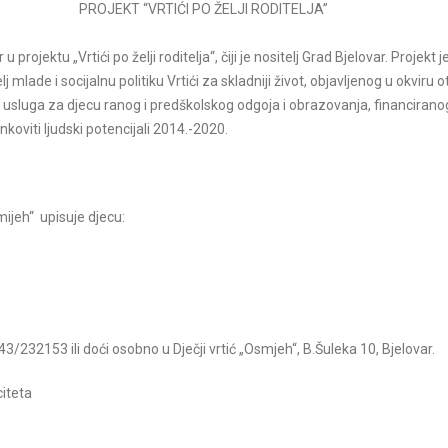
PROJEKT “VRTIĆI PO ŽELJI RODITELJA”
 projektu „Vrtići po želji roditelja“, čiji je nositelj Grad Bjelovar. Projekt j
Dječji vrtić "Osmijeh" preds
j mlade i socijalnu politiku Vrtići za skladniji život, objavljenog u okviru
festivalu Zabave i druženja, d
sluga za djecu ranog i predškolskog odgoja i obrazovanja, financiranog
od 11,00-13,00 sati na Bjelo
oviti ljudski potencijali 2014.-2020.
Ovo je aktivnost.
Pročitajte v
Božićna predstva III.dio
Osmijeh“ upisuje djecu:
Pročitajte više
043/232153 ili doći osobno u Dječji vrtić „Osmjeh“, B.Šuleka 10, Bjelovar.
iteta