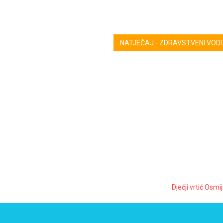
NATJEČAJ - ZDRAVSTVENI VOD
Dječji vrtić Osmi