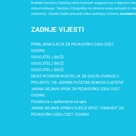
Roditelji korisnici Dječjeg vrtića Osmijeh suglasni su s objavom foto
dokumentacije. Tekstovi i fotografije na stranici www.osmijeh.hr vl
odobrenja. Ukoliko želite preuzeti neke sadržaje, molimo,
kontaktir
ZADNJE VIJESTI
PRIMLJENA DJECA ZA PEDAGOŠKU 2026./2027.
GODINU
ODGOJITELJ (M/Ž)
ODGOJITELJ (M/Ž)
ODGOJITELJ (M/Ž)
ISKAZ INTERESA RODITELJA ZA SUDJELOVANJE U
PROJEKTU “ZA JEDNAK POČETAK SVAKOG DJETETA”
JAVNA OBJAVA UPISA ZA PEDAGOŠKU 2026./2027.
GODINU
Poteškoće s aplikacijom za upis
JAVNA OBJAVA UPISA U DJEČJI VRTIĆ “OSMIJEH” ZA
PEDAGOŠKU 2026./2027. GODINU