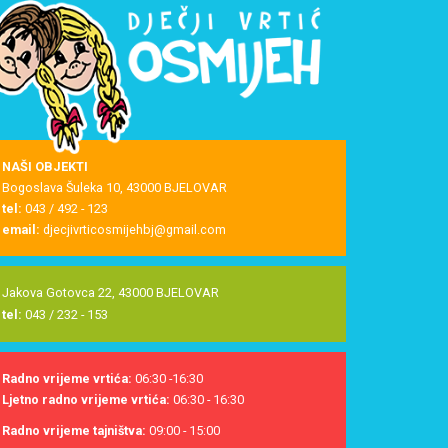
NAŠI OBJEKTI
Bogoslava Šuleka 10, 43000 BJELOVAR
tel:
043 / 492 - 123
email:
djecjivrticosmijehbj@gmail.com
Jakova Gotovca 22, 43000 BJELOVAR
tel:
043 / 232 - 153
Radno vrijeme vrtića:
06:30 -16:30
Ljetno radno vrijeme vrtića:
06:30 - 16:30
Radno vrijeme tajništva:
09:00 - 15:00