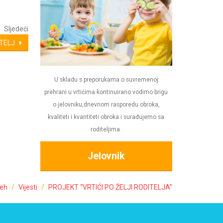
Sljedeći
ITELJ
U skladu s preporukama o suvremenoj
prehrani u vrtićima kontinuirano vodimo brigu
o jelovniku,dnevnom rasporedu obroka,
kvaliteti i kvantiteti obroka i surađujemo sa
roditeljima.
Jelovnik
jeh
Vijesti
PROJEKT “VRTIĆI PO ŽELJI RODITELJA”