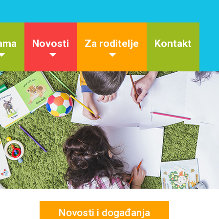
ama
Novosti
Za roditelje
Kontakt
Novosti i događanja