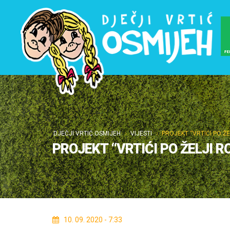
DJEČJI VRTIĆ OSMIJEH
VIJESTI
PROJEKT “VRTIĆI PO ŽE
PROJEKT “VRTIĆI PO ŽELJI R
10. 09. 2020 - 7:33