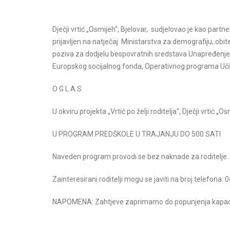
Dječji vrtić „Osmijeh“, Bjelovar, sudjelovao je kao partner u
prijavljen na natječaj Ministarstva za demografiju, obitel
poziva za dodjelu bespovratnih sredstava Unapređenje u
Europskog socijalnog fonda, Operativnog programa Učink
O G L A S
na priredba V.dio
Božićna predstava IV.dio
U okviru projekta „Vrtić po želji roditelja“, Dječji vrtić „
U PROGRAM PREDŠKOLE U TRAJANJU DO 500 SATI
Pročitajte više
Pročitajte više
Naveden program provodi se bez naknade za roditelje.
Zainteresirani roditelji mogu se javiti na broj telefona: 
NAPOMENA: Zahtjeve zaprimamo do popunjenja kapac