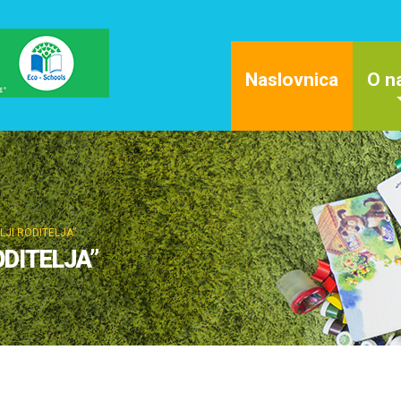
Naslovnica
O n
LJI RODITELJA”
ODITELJA”