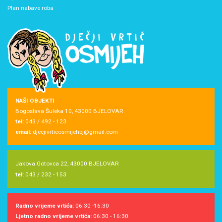
Plan nabave roba
NAŠI OBJEKTI
Bogoslava Šuleka 10, 43000 BJELOVAR
tel:
043 / 492 - 123
email:
djecjivrticosmijehbj@gmail.com
Jakova Gotovca 22, 43000 BJELOVAR
tel:
043 / 232 - 153
Radno vrijeme vrtića:
06:30 -16:30
Ljetno radno vrijeme vrtića:
06:30 - 16:30