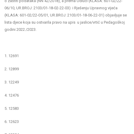
o zaštiti podataka (NN 42/2018), a prema Odluci (KLASA: 601-02/22-
06/10, UR.BROJ: 2103/01-18-02-22-03) i Rješenju Upravnog vijeća
(KLASA: 601-02/22-05/01, UR.BROJ: 2103/01-18-06-22-01) objavljuje se
lista djece koja su ostvarila pravo na upis u jaslice/vrtić u Pedagoškoj
godini 2022./2023.
1. 12691
2. 12899
3. 12249
4. 12476
5. 12583
6. 12623