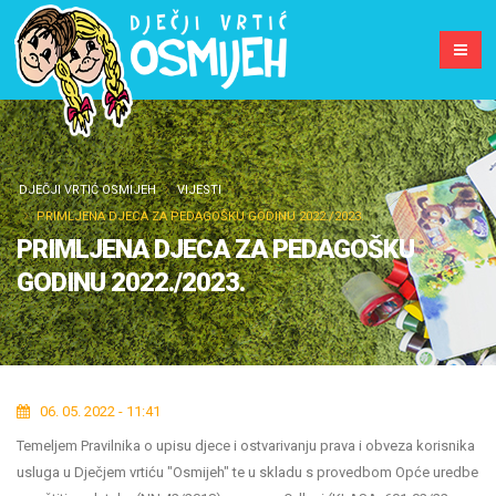
DJEČJI VRTIĆ OSMIJEH
VIJESTI
PRIMLJENA DJECA ZA PEDAGOŠKU GODINU 2022./2023.
PRIMLJENA DJECA ZA PEDAGOŠKU
GODINU 2022./2023.
06. 05. 2022 - 11:41
Temeljem Pravilnika o upisu djece i ostvarivanju prava i obveza korisnika
usluga u Dječjem vrtiću "Osmijeh" te u skladu s provedbom Opće uredbe