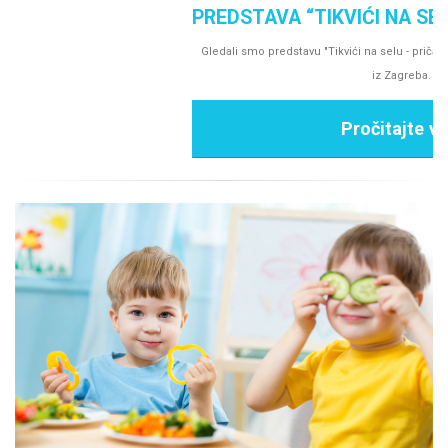
PREDSTAVA “TIKVIĆI NA SELU-PRIČA O MLINU”
Gledali smo predstavu "Tikvići na selu - priča o mlinu", lutkarski studio Kvak
iz Zagreba.
Pročitajte više