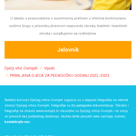
U skladu s preporukama o suvremenoj prehrani u vrtićima kontinuirano
vodimo brigu o jelovniku,dnevnom rasporedu obroka, kvaliteti i kvantiteti
obroka i surađujemo sa roditeljima.
Jelovnik
Dječji vrtić Osmijeh
Vijesti
PRIMLJENA DJECA ZA PEDAGOŠKU GODINU 2022./2023.
Roditelji korisnici Dječjeg vrtića Osmijeh suglasni su s objavom fotografija na internet
stranici Dječjeg vrtića Osmijeh. Fotografije su dio pedagoške dokumentacije. Tekstovi i
fotografije na stranici www.osmijeh.hr vlasništvo su Dječjeg vrtića Osmijeh i ne smiju
se prenositi bez prethodnog odobrenja. Ukoliko želite preuzeti neke sadržaje, molimo,
kontaktirajte nas
.