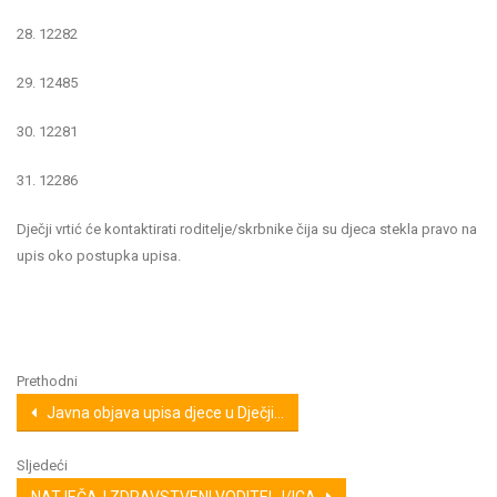
28. 12282
29. 12485
30. 12281
31. 12286
Dječji vrtić će kontaktirati roditelje/skrbnike čija su djeca stekla pravo na
upis oko postupka upisa.
Prethodni
Javna objava upisa djece u Dječji...
Sljedeći