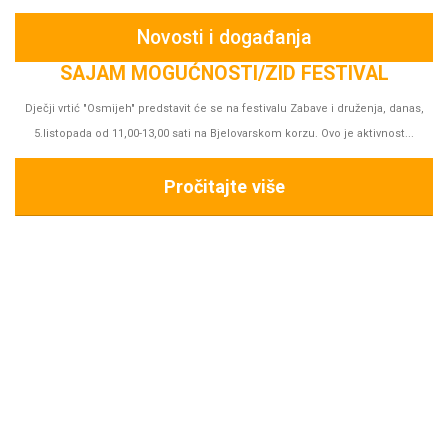
Novosti i događanja
s,
PREDSTAVA “TIKVIĆI NA SELU-PRIČA O MLINU”
Gledali smo predstavu "Tikvići na selu - priča o mlinu", lutkarski studio Kvak
iz Zagreba.