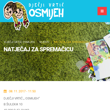
DJEČJI VRTIĆ OSMIJEH
VIJESTI
NATJEČAJ ZA SPREMAČICU
NATJEČAJ ZA SPREMAČICU
08. 11. 2017 - 11:50
DJEČJI VRTIĆ „ OSMIJEH“
B.ŠULEKA 10