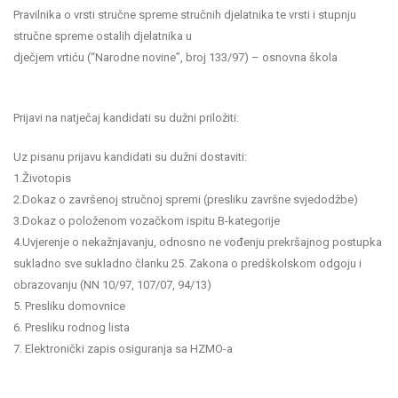
Pravilnika o vrsti stručne spreme stručnih djelatnika te vrsti i stupnju
stručne spreme ostalih djelatnika u
dječjem vrtiću (“Narodne novine”, broj 133/97) – osnovna škola
Prijavi na natječaj kandidati su dužni priložiti:
Uz pisanu prijavu kandidati su dužni dostaviti:
1.Životopis
2.Dokaz o završenoj stručnoj spremi (presliku završne svjedodžbe)
3.Dokaz o položenom vozačkom ispitu B-kategorije
4.Uvjerenje o nekažnjavanju, odnosno ne vođenju prekršajnog postupka
sukladno sve sukladno članku 25. Zakona o predškolskom odgoju i
obrazovanju (NN 10/97, 107/07, 94/13)
5. Presliku domovnice
6. Presliku rodnog lista
7. Elektronički zapis osiguranja sa HZMO-a