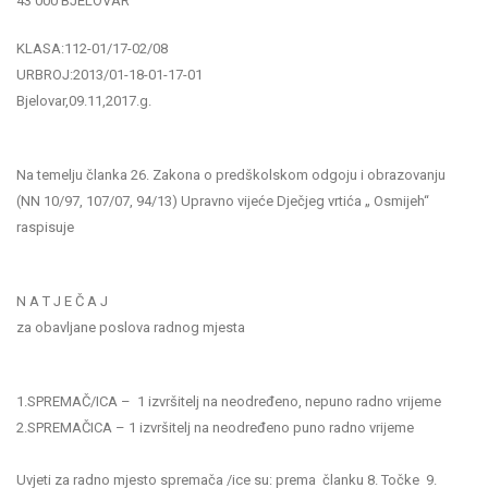
43 000 BJELOVAR
KLASA:112-01/17-02/08
URBROJ:2013/01-18-01-17-01
Bjelovar,09.11,2017.g.
Na temelju članka 26. Zakona o predškolskom odgoju i obrazovanju
(NN 10/97, 107/07, 94/13) Upravno vijeće Dječjeg vrtića „ Osmijeh“
raspisuje
N A T J E Č A J
za obavljane poslova radnog mjesta
1.SPREMAČ/ICA – 1 izvršitelj na neodređeno, nepuno radno vrijeme
2.SPREMAČICA – 1 izvršitelj na neodređeno puno radno vrijeme
Uvjeti za radno mjesto spremača /ice su: prema članku 8. Točke 9.