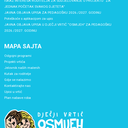
ISKAZ INTERESA RODITELJA ZA SUDJELOVANJE U PROJEKTU “ZA
JEDNAK POČETAK SVAKOG DJETETA”
JAVNA OBJAVA UPISA ZA PEDAGOŠKU 2026./2027. GODINU
Poteškoće s aplikacijom za upis
JAVNA OBJAVA UPISA U DJEČJI VRTIĆ “OSMIJEH” ZA PEDAGOŠKU
2026./2027. GODINU
MAPA SAJTA
Odgojni programi
Projekti vrtića
Jelovnik naših malenih
Kutak za roditelje
Gdje se nalazimo
Kontaktirajte nas
Upisi u vrtić
Plan nabave roba