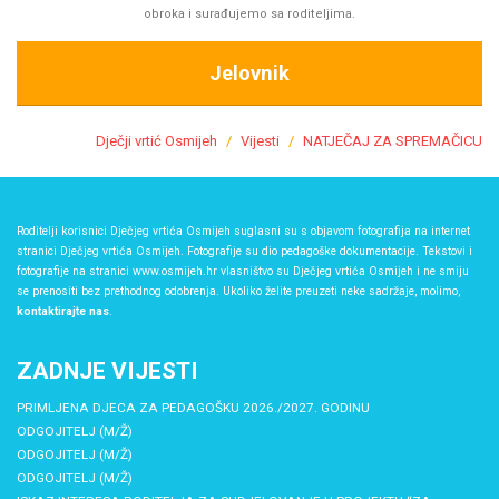
obroka i surađujemo sa roditeljima.
Jelovnik
Dječji vrtić Osmijeh
Vijesti
NATJEČAJ ZA SPREMAČICU
Roditelji korisnici Dječjeg vrtića Osmijeh suglasni su s objavom fotografija na internet
stranici Dječjeg vrtića Osmijeh. Fotografije su dio pedagoške dokumentacije. Tekstovi i
fotografije na stranici www.osmijeh.hr vlasništvo su Dječjeg vrtića Osmijeh i ne smiju
se prenositi bez prethodnog odobrenja. Ukoliko želite preuzeti neke sadržaje, molimo,
kontaktirajte nas
.
ZADNJE VIJESTI
PRIMLJENA DJECA ZA PEDAGOŠKU 2026./2027. GODINU
ODGOJITELJ (M/Ž)
ODGOJITELJ (M/Ž)
ODGOJITELJ (M/Ž)