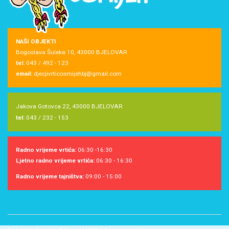
NAŠI OBJEKTI
Bogoslava Šuleka 10, 43000 BJELOVAR
tel:
043 / 492 - 123
email:
djecjivrticosmijehbj@gmail.com
Jakova Gotovca 22, 43000 BJELOVAR
tel:
043 / 232 - 153
Radno vrijeme vrtića:
06:30 -16:30
Ljetno radno vrijeme vrtića:
06:30 - 16:30
Radno vrijeme tajništva:
09:00 - 15:00