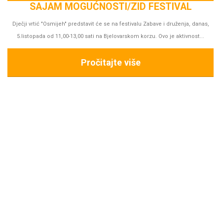
D FESTIVAL
lu Zabave i druženja, danas,
korzu. Ovo je aktivnost...
Gledali smo predstavu "Tikvići na selu - priča o mlinu",
iz Zagreba.
Pročitajte više