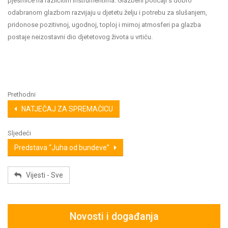
pjesmice na različitim instrumentima. Glazbeni poticaji s dobro
odabranom glazbom razvijaju u djetetu želju i potrebu za slušanjem,
pridonose pozitivnoj, ugodnoj, toploj i mirnoj atmosferi pa glazba
postaje neizostavni dio djetetovog života u vrtiću.
Prethodni
NATJEČAJ ZA SPREMAČICU
Sljedeći
Predstava “Juha od bundeve”
Vijesti - Sve
Novosti i događanja