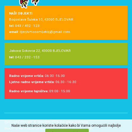
NAŠI OBJEKTI
Bogoslava Šuleka 10, 43000 BJELOVAR
tel:
043 / 492 - 123
email:
djecjivrticosmijehbj@gmail.com
Jakova Gotovca 22, 43000 BJELOVAR
tel:
043 / 232 - 153
Radno vrijeme vrtića:
06:30 -16:30
Ljetno radno vrijeme vrtića:
06:30 - 16:30
Radno vrijeme tajništva:
09:00 - 15:00
Dječji vrtić Osmijeh © Copyright 2026. Sva prava pridržana.
Naše web stranice koriste kolačiće kako bi Vama omogućili najbolje
Dizajn i izrada Dizajnerica Web Dizajn
CMS
Hosting
SEO