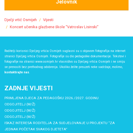
Jelovnik
Dječji vrtić Osmijeh
Vijesti
Koncert učenika glazbene škole “Vatroslav Lisinski”
Roditelji korisnici Dječjeg vrtića Osmijeh suglasni su s objavom fotografija na internet
stranici Dječjeg vrtića Osmijeh. Fotografije su dio pedagoške dokumentacije. Tekstovi i
fotografije na stranici www.osmijeh.hr vlasništvo su Dječjeg vrtića Osmijeh i ne smiju
se prenositi bez prethodnog odobrenja. Ukoliko želite preuzeti neke sadržaje, molimo,
kontaktirajte nas
.
ZADNJE VIJESTI
PRIMLJENA DJECA ZA PEDAGOŠKU 2026./2027. GODINU
ODGOJITELJ (M/Ž)
ODGOJITELJ (M/Ž)
ODGOJITELJ (M/Ž)
ISKAZ INTERESA RODITELJA ZA SUDJELOVANJE U PROJEKTU “ZA
JEDNAK POČETAK SVAKOG DJETETA”