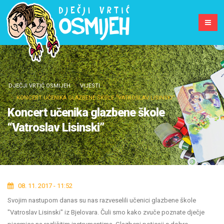
DJEČJI VRTIĆ OSMIJEH
VIJESTI
KONCERT UČENIKA GLAZBENE ŠKOLE “VATROSLAV LISINSKI”
Koncert učenika glazbene škole
“Vatroslav Lisinski”
08. 11. 2017 - 11:52
Svojim nastupom danas su nas razveselili učenici glazbene škole
"Vatroslav Lisinski" iz Bjelovara. Čuli smo kako zvuče poznate dječje