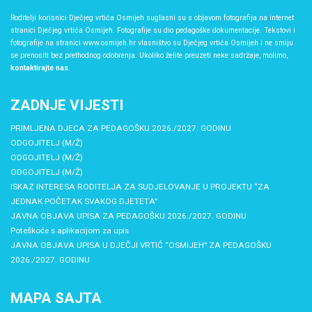
Roditelji korisnici Dječjeg vrtića Osmijeh suglasni su s objavom fotografija na internet
stranici Dječjeg vrtića Osmijeh. Fotografije su dio pedagoške dokumentacije. Tekstovi i
fotografije na stranici www.osmijeh.hr vlasništvo su Dječjeg vrtića Osmijeh i ne smiju
se prenositi bez prethodnog odobrenja. Ukoliko želite preuzeti neke sadržaje, molimo,
kontaktirajte nas
.
ZADNJE VIJESTI
PRIMLJENA DJECA ZA PEDAGOŠKU 2026./2027. GODINU
ODGOJITELJ (M/Ž)
ODGOJITELJ (M/Ž)
ODGOJITELJ (M/Ž)
ISKAZ INTERESA RODITELJA ZA SUDJELOVANJE U PROJEKTU “ZA
JEDNAK POČETAK SVAKOG DJETETA”
JAVNA OBJAVA UPISA ZA PEDAGOŠKU 2026./2027. GODINU
Poteškoće s aplikacijom za upis
JAVNA OBJAVA UPISA U DJEČJI VRTIĆ “OSMIJEH” ZA PEDAGOŠKU
2026./2027. GODINU
MAPA SAJTA