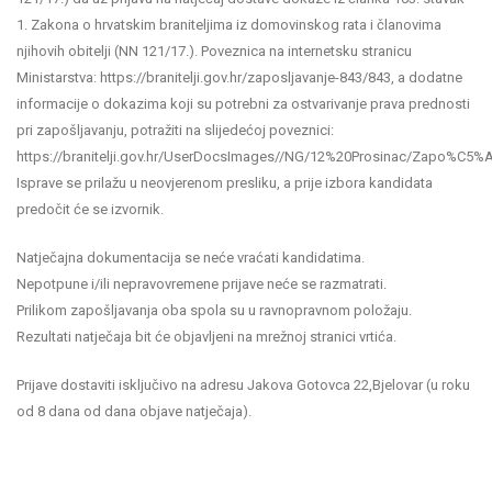
1. Zakona o hrvatskim braniteljima iz domovinskog rata i članovima
njihovih obitelji (NN 121/17.). Poveznica na internetsku stranicu
Ministarstva: https://branitelji.gov.hr/zaposljavanje-843/843, a dodatne
informacije o dokazima koji su potrebni za ostvarivanje prava prednosti
pri zapošljavanju, potražiti na slijedećoj poveznici:
https://branitelji.gov.hr/UserDocsImages//NG/12%20Prosinac/Za
Isprave se prilažu u neovjerenom presliku, a prije izbora kandidata
predočit će se izvornik.
Natječajna dokumentacija se neće vraćati kandidatima.
Nepotpune i/ili nepravovremene prijave neće se razmatrati.
Prilikom zapošljavanja oba spola su u ravnopravnom položaju.
Rezultati natječaja bit će objavljeni na mrežnoj stranici vrtića.
Prijave dostaviti isključivo na adresu Jakova Gotovca 22,Bjelovar (u roku
od 8 dana od dana objave natječaja).