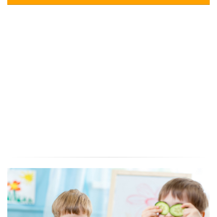
PREDSTAVA “TIKVIĆI NA SELU-PRIČA O MLINU”
Gledali smo predstavu "Tikvići na selu - priča o mlinu", lutkarski studio Kvak
iz Zagreba.
Pročitajte više