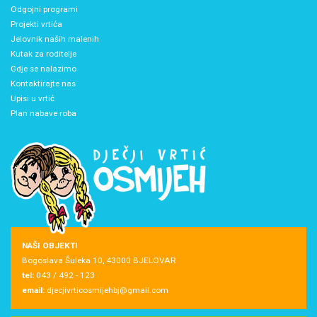
Odgojni programi
Projekti vrtića
Jelovnik naših malenih
Kutak za roditelje
Gdje se nalazimo
Kontaktirajte nas
Upisi u vrtić
Plan nabave roba
NAŠI OBJEKTI
Bogoslava Šuleka 10, 43000 BJELOVAR
tel:
043 / 492 - 123
email:
djecjivrticosmijehbj@gmail.com