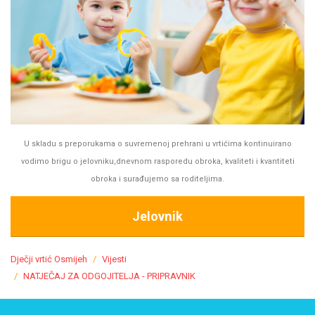
U skladu s preporukama o suvremenoj prehrani u vrtićima kontinuirano
vodimo brigu o jelovniku,dnevnom rasporedu obroka, kvaliteti i kvantiteti
obroka i surađujemo sa roditeljima.
Jelovnik
Dječji vrtić Osmijeh
Vijesti
NATJEČAJ ZA ODGOJITELJA - PRIPRAVNIK