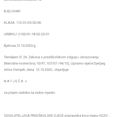
BJELOVAR
KLASA: 112-01/20-02/06
URBROJ: 2103/01-18-02-20-01
Bjelovar,12.10.2020.g.
Temeljem čl. 26. Zakona o predškolskom odgoju i obrazovanju
(Narodne novine broj 10/97, 107/07 i 94/13), Upravno vijeće Dječjeg
vrtića Osmijeh, dana 12.10.2020., objavljuje
N A T J E Č A J
za prijem radnika na radno mjesto
ODGOJITELJ/ICA PREDŠKOLSKE DJECE pripravnika kroz mjeru HZZO -