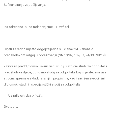
Sufinanciranje zapošljavanja.
na određeno puno radno vrijeme -1 izvršitelj
Uvjeti za radno mjesto odgojitelja/ice su: članak 24. Zakona o
predškolskom odgoju i obrazovanju (NN 10/97, 107/07, 94/13 i 98/19)
• završen preddiplomski sveučilišni studij ili stručni studij za odgojitelja
predškolske djece, odnosno studij za odgojitelja kojim je stečena viša
stručna sprema u skladu s ranijim propisima, kao i završen sveučilišni
diplomski studij ili specijalistički studij za odgojitelja
Uz prijavu treba priložiti:
životopis;