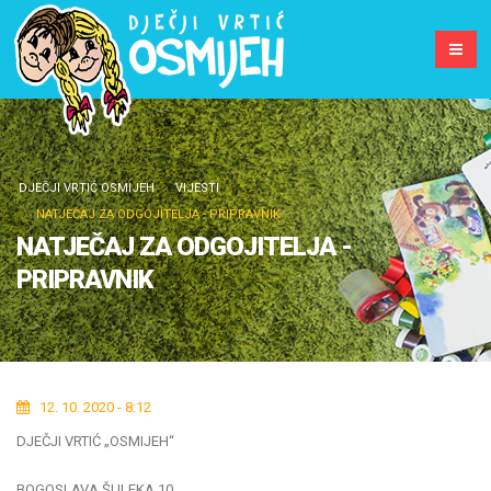
DJEČJI VRTIĆ OSMIJEH
VIJESTI
NATJEČAJ ZA ODGOJITELJA - PRIPRAVNIK
NATJEČAJ ZA ODGOJITELJA -
PRIPRAVNIK
12. 10. 2020 - 8:12
DJEČJI VRTIĆ „OSMIJEH“
BOGOSLAVA ŠULEKA 10