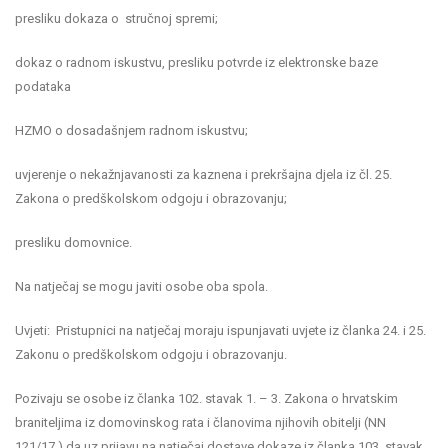
presliku dokaza o stručnoj spremi;
dokaz o radnom iskustvu, presliku potvrde iz elektronske baze
podataka
HZMO o dosadašnjem radnom iskustvu;
uvjerenje o nekažnjavanosti za kaznena i prekršajna djela iz čl. 25.
Zakona o predškolskom odgoju i obrazovanju;
presliku domovnice.
Na natječaj se mogu javiti osobe oba spola.
Uvjeti: Pristupnici na natječaj moraju ispunjavati uvjete iz članka 24. i 25.
Zakonu o predškolskom odgoju i obrazovanju.
Pozivaju se osobe iz članka 102. stavak 1. – 3. Zakona o hrvatskim
braniteljima iz domovinskog rata i članovima njihovih obitelji (NN
121/17.) da uz prijavu na natječaj dostave dokaze iz članka 103. stavak