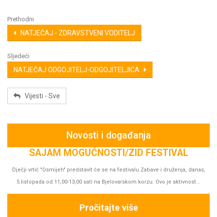
Prethodni
NATJEČAJ - ZDRAVSTVENI VODITELJ
Sljedeći
NATJEČAJ ODGOJITELJ-ODGOJITELJICA
Vijesti - Sve
Novosti i događanja
s,