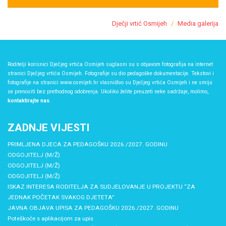
Dječji vrtić Osmijeh
Media galerija
Roditelji korisnici Dječjeg vrtića Osmijeh suglasni su s objavom fotografija na internet
stranici Dječjeg vrtića Osmijeh. Fotografije su dio pedagoške dokumentacije. Tekstovi i
fotografije na stranici www.osmijeh.hr vlasništvo su Dječjeg vrtića Osmijeh i ne smiju
se prenositi bez prethodnog odobrenja. Ukoliko želite preuzeti neke sadržaje, molimo,
kontaktirajte nas
.
ZADNJE VIJESTI
PRIMLJENA DJECA ZA PEDAGOŠKU 2026./2027. GODINU
ODGOJITELJ (M/Ž)
ODGOJITELJ (M/Ž)
ODGOJITELJ (M/Ž)
ISKAZ INTERESA RODITELJA ZA SUDJELOVANJE U PROJEKTU “ZA
JEDNAK POČETAK SVAKOG DJETETA”
JAVNA OBJAVA UPISA ZA PEDAGOŠKU 2026./2027. GODINU
Poteškoće s aplikacijom za upis