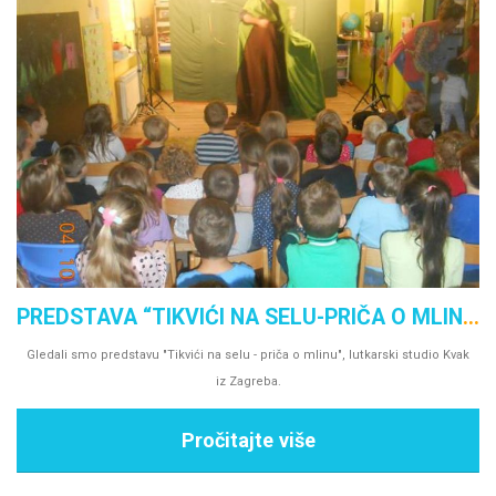
s,
PREDSTAVA “TIKVIĆI NA SELU-PRIČA O MLINU”
Gledali smo predstavu "Tikvići na selu - priča o mlinu", lutkarski studio Kvak
iz Zagreba.
Pročitajte više