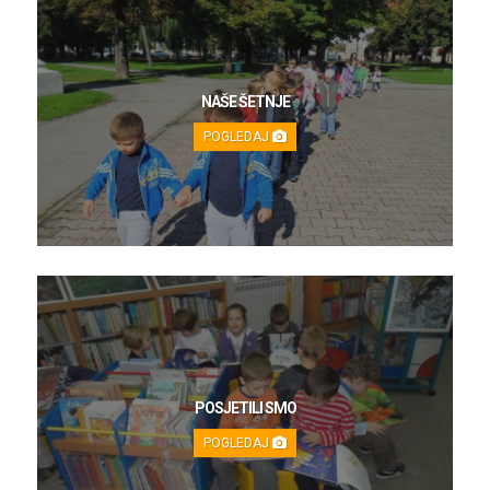
NAŠE ŠETNJE
POGLEDAJ
POSJETILI SMO
POGLEDAJ