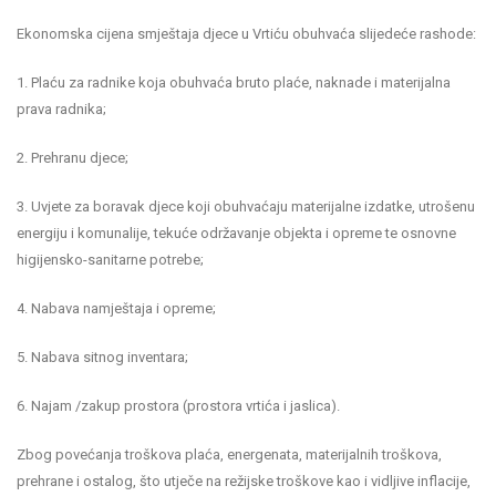
Ekonomska cijena smještaja djece u Vrtiću obuhvaća slijedeće rashode:
1. Plaću za radnike koja obuhvaća bruto plaće, naknade i materijalna
prava radnika;
2. Prehranu djece;
3. Uvjete za boravak djece koji obuhvaćaju materijalne izdatke, utrošenu
energiju i komunalije, tekuće održavanje objekta i opreme te osnovne
higijensko-sanitarne potrebe;
4. Nabava namještaja i opreme;
5. Nabava sitnog inventara;
6. Najam /zakup prostora (prostora vrtića i jaslica).
Zbog povećanja troškova plaća, energenata, materijalnih troškova,
prehrane i ostalog, što utječe na režijske troškove kao i vidljive inflacije,