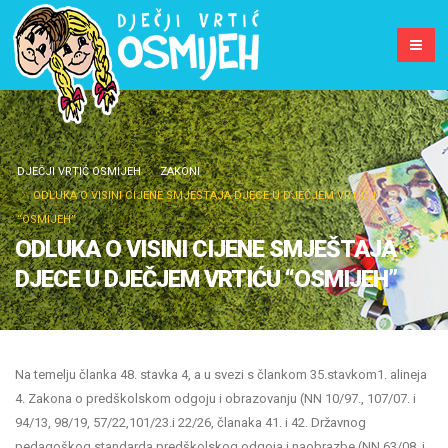
DJEČJI VRTIĆ OSMIJEH
ZAKONI
ODLUKA O VISINI CIJENE SMJEŠTAJA DJECE U DJEČJEM VRTIĆU
“OSMIJEH”
ODLUKA O VISINI CIJENE SMJEŠTAJA
DJECE U DJEČJEM VRTIĆU “OSMIJEH”
Na temelju članka 48. stavka 4, a u svezi s člankom 35.stavkom1. alineja
4. Zakona o predškolskom odgoju i obrazovanju (NN 10/97., 107/07. i
94/13, 98/19, 57/22,101/23.i 22/26, članaka 41. i 42. Državnog
pedagoškog standarda predškolskog odgoja i naobrazbe (NN 63/08. i