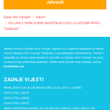
Jelovnik
Dječji vrtić Osmijeh
Zakoni
ODLUKA O VISINI CIJENE SMJEŠTAJA DJECE U DJEČJEM VRTIĆU
“OSMIJEH”
Roditelji korisnici Dječjeg vrtića Osmijeh suglasni su s objavom fotografija na internet
stranici Dječjeg vrtića Osmijeh. Fotografije su dio pedagoške dokumentacije. Tekstovi i
fotografije na stranici www.osmijeh.hr vlasništvo su Dječjeg vrtića Osmijeh i ne smiju
se prenositi bez prethodnog odobrenja. Ukoliko želite preuzeti neke sadržaje, molimo,
kontaktirajte nas
.
ZADNJE VIJESTI
PRIMLJENA DJECA ZA PEDAGOŠKU 2026./2027. GODINU
ODGOJITELJ (M/Ž)
ODGOJITELJ (M/Ž)
ODGOJITELJ (M/Ž)
ISKAZ INTERESA RODITELJA ZA SUDJELOVANJE U PROJEKTU “ZA