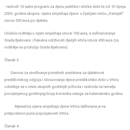
- redoviti 10-satni programi za djecu jasličke i vrtićke dobi te od 01.lipnja
2026. godine ukupna cijena smještaja djece u Dječjem vrtiću „Osmijeh“
iznosi 550 eura po djetetu.
Učešće roditelja u cijeni smještaja iznosi 100 eura, a sufinanciranje
Grada Bjelovara i fiskalne održivosti dječjih vrtića iznosi 450 eura (za
roditelje na području Grada Bjelovara).
Članak 3.
Osnova za utvrđivanje potrebnih sredstava za djelatnost
predškolskog odgoja i obrazovanja djece predškolske dobi u Vrtiću
određuje se u visini ukupnih godišnjih prihoda i rashoda na temelju
procijenjenog godišnjeg broja korisnika usluga za kalendarsku godinu.
Mjesečna cijena smještaja djece Vrtića definirana je na
pretpostavci pune popunjenosti Vrtića
Članak 4.