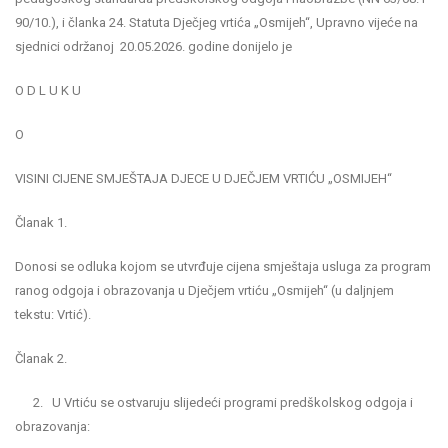
90/10.), i članka 24. Statuta Dječjeg vrtića „Osmijeh“, Upravno vijeće na
sjednici održanoj 20.05.2026. godine donijelo je
O D L U K U
O
VISINI CIJENE SMJEŠTAJA DJECE U DJEČJEM VRTIĆU „OSMIJEH“
Članak 1.
Donosi se odluka kojom se utvrđuje cijena smještaja usluga za program
ranog odgoja i obrazovanja u Dječjem vrtiću „Osmijeh“ (u daljnjem
tekstu: Vrtić).
Članak 2.
2. U Vrtiću se ostvaruju slijedeći programi predškolskog odgoja i
obrazovanja: