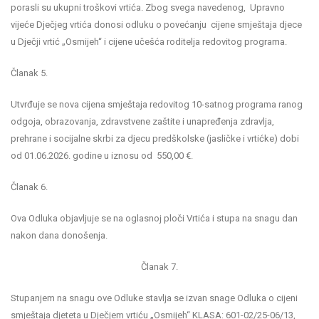
porasli su ukupni troškovi vrtića. Zbog svega navedenog, Upravno
vijeće Dječjeg vrtića donosi odluku o povećanju cijene smještaja djece
u Dječji vrtić „Osmijeh“ i cijene učešća roditelja redovitog programa.
Članak 5.
Utvrđuje se nova cijena smještaja redovitog 10-satnog programa ranog
odgoja, obrazovanja, zdravstvene zaštite i unapređenja zdravlja,
prehrane i socijalne skrbi za djecu predškolske (jasličke i vrtićke) dobi
od 01.06.2026. godine u iznosu od 550,00 €.
Članak 6.
Ova Odluka objavljuje se na oglasnoj ploči Vrtića i stupa na snagu dan
nakon dana donošenja.
Članak 7.
Stupanjem na snagu ove Odluke stavlja se izvan snage Odluka o cijeni
smještaja djeteta u Dječjem vrtiću „Osmijeh“ KLASA: 601-02/25-06/13,