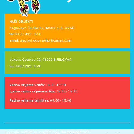
NAŠI OBJEKTI
Bogoslava Šuleka 10, 43000 BJELOVAR
tel:
043 / 492 - 123
email:
djecjivrticosmijehbj@gmail.com
Jakova Gotovca 22, 43000 BJELOVAR
tel:
043 / 232 - 153
Radno vrijeme vrtića:
06:30 -16:30
Ljetno radno vrijeme vrtića:
06:30 - 16:30
Radno vrijeme tajništva:
09:00 - 15:00
Dječji vrtić Osmijeh © Copyright 2026. Sva prava pridržana.