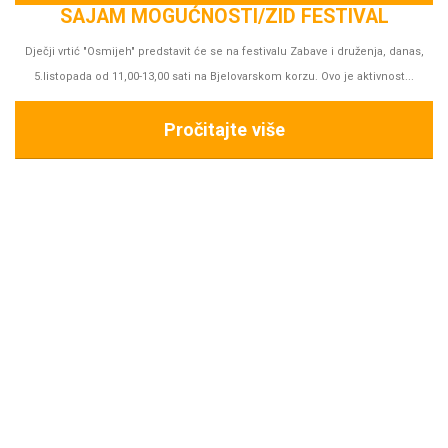
s,
PREDSTAVA “TIKVIĆI NA SELU-PRIČA O MLINU”
Gledali smo predstavu "Tikvići na selu - priča o mlinu", lutkarski studio Kvak
iz Zagreba.
Pročitajte više