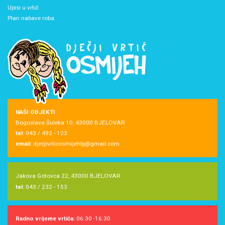
Upisi u vrtić
Plan nabave roba
NAŠI OBJEKTI
Bogoslava Šuleka 10, 43000 BJELOVAR
tel:
043 / 492 - 123
email:
djecjivrticosmijehbj@gmail.com
Jakova Gotovca 22, 43000 BJELOVAR
tel:
043 / 232 - 153
Radno vrijeme vrtića:
06:30 -16:30