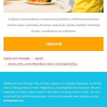
U skladu s preporukama o suvremenoj prehrani u vrtićima kontinuirano
vodimo brigu o jelovniku,dnevnom rasporedu obroka, kvaliteti i kvantiteti
obroka i surađujemo sa roditeljima.
Jelovnik
Dječji vrtić Osmijeh
Vijesti
ODGOJITELJ/ICA PREDŠKOLSKE DJECE NATJEČAJ
Roditelji korisnici Dječjeg vrtića Osmijeh suglasni su s objavom fotografija na internet
stranici Dječjeg vrtića Osmijeh. Fotografije su dio pedagoške dokumentacije. Tekstovi i
fotografije na stranici www.osmijeh.hr vlasništvo su Dječjeg vrtića Osmijeh i ne smiju
se prenositi bez prethodnog odobrenja. Ukoliko želite preuzeti neke sadržaje, molimo,
kontaktirajte nas
.