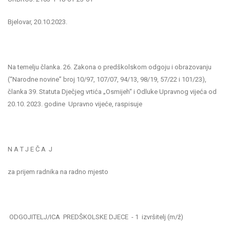
Bjelovar, 20.10.2023.
Na temelju članka. 26. Zakona o predškolskom odgoju i obrazovanju
(“Narodne novine” broj 10/97, 107/07, 94/13, 98/19, 57/22 i 101/23),
članka 39. Statuta Dječjeg vrtića „Osmijeh“ i Odluke Upravnog vijeća od
20.10. 2023. godine Upravno vijeće, raspisuje
N A T J E Č A J
za prijem radnika na radno mjesto
ODGOJITELJ/ICA PREDŠKOLSKE DJECE - 1 izvršitelj (m/ž)