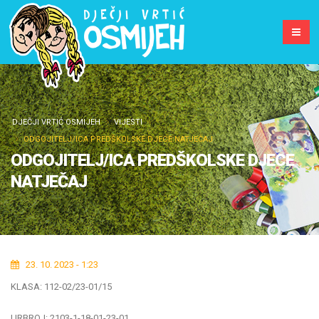
DJEČJI VRTIĆ OSMIJEH
VIJESTI
ODGOJITELJ/ICA PREDŠKOLSKE DJECE NATJEČAJ
ODGOJITELJ/ICA PREDŠKOLSKE DJECE
NATJEČAJ
23. 10. 2023 - 1:23
KLASA: 112-02/23-01/15
URBROJ: 2103-1-18-01-23-01