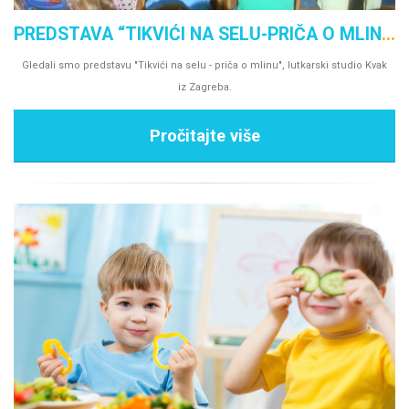
PREDSTAVA “TIKVIĆI NA SELU-PRIČA O MLINU”
Gledali smo predstavu "Tikvići na selu - priča o mlinu", lutkarski studio Kvak
iz Zagreba.
Pročitajte više