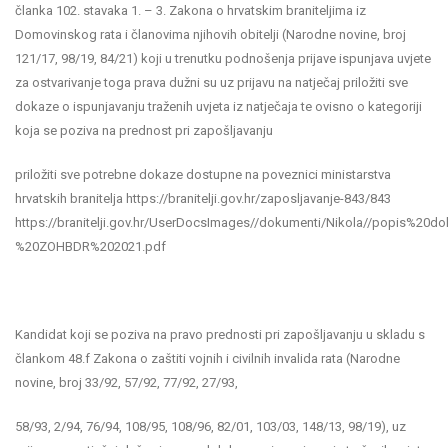
članka 102. stavaka 1. – 3. Zakona o hrvatskim braniteljima iz
Domovinskog rata i članovima njihovih obitelji (Narodne novine, broj
121/17, 98/19, 84/21) koji u trenutku podnošenja prijave ispunjava uvjete
za ostvarivanje toga prava dužni su uz prijavu na natječaj priložiti sve
dokaze o ispunjavanju traženih uvjeta iz natječaja te ovisno o kategoriji
koja se poziva na prednost pri zapošljavanju
priložiti sve potrebne dokaze dostupne na poveznici ministarstva
hrvatskih branitelja https://branitelji.gov.hr/zaposljavanje-843/843
https://branitelji.gov.hr/UserDocsImages//dokumenti/Nikola//popis%2
%20ZOHBDR%202021.pdf
Kandidat koji se poziva na pravo prednosti pri zapošljavanju u skladu s
člankom 48.f Zakona o zaštiti vojnih i civilnih invalida rata (Narodne
novine, broj 33/92, 57/92, 77/92, 27/93,
58/93, 2/94, 76/94, 108/95, 108/96, 82/01, 103/03, 148/13, 98/19), uz