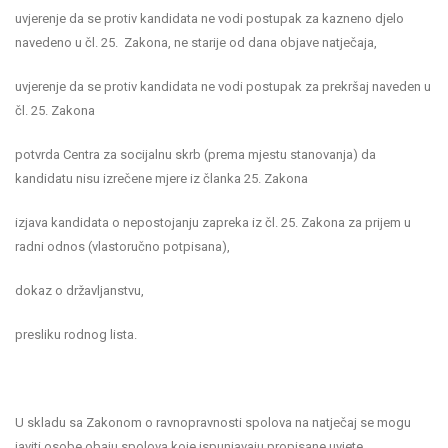
uvjerenje da se protiv kandidata ne vodi postupak za kazneno djelo
navedeno u čl. 25. Zakona, ne starije od dana objave natječaja,
uvjerenje da se protiv kandidata ne vodi postupak za prekršaj naveden u
čl. 25. Zakona
potvrda Centra za socijalnu skrb (prema mjestu stanovanja) da
kandidatu nisu izrečene mjere iz članka 25. Zakona
izjava kandidata o nepostojanju zapreka iz čl. 25. Zakona za prijem u
radni odnos (vlastoručno potpisana),
dokaz o državljanstvu,
presliku rodnog lista.
U skladu sa Zakonom o ravnopravnosti spolova na natječaj se mogu
javiti osobe obaju spolova koje ispunjavaju propisane uvjete.