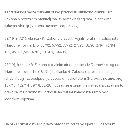
Kandidat koji može ostvariti pravo prednosti sukladno članku 102.
Zakona o hrvatskim braniteljima iz Domovinskog rata i članovima
njihovih obitelji (Narodne novine, broj 121/17,
98/19, 84/21), članku 48.f Zakona o zaštiti vojnih i civilnih invalida rata
(Narodne novine, broj 33/92, 57/92, 77/92, 27/93, 58/93, 2/94, 76/94,
108/95, 108/96, 82/01, 103/03, 148/13,
98/19), članku 48. Zakona o civilnim stradalnicima iz Domovinskog rata
(Narodne novine, broj 84/21) te članku 9. Zakona o profesionalnoj
rehabilitaciji i zapošljavanju osoba s invaliditetom (Narodne novine, broj
157/13, 152/14, 39/18, 32/20), dužan se u prijavi na natječaj pozvati na to
pravo te ima prednost u odnosu na ostale kandidate samo pod
jednakim uvjetima.
Da bi kandidat ostvario pravo prednosti pri zapošljavanju, osoba iz