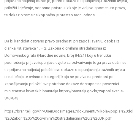
prijavu na natječaj dužan je, pored dokaza o ispunjavanju traženih uvjeta,
priložiti i rješenje, odnosno potvrdu iz koje je vidljivo spomenuto pravo,
te dokaz o tome na koji način je prestao radni odnos.
Da bi kandidat ostvario pravo prednosti pri zapošljavanju, osoba iz
članka 48. stavaka 1. – 2. Zakona o civilnim stradalnicima iz
Domovinskog rata (Narodne novine, broj 84/21) koji u trenutku
podnošenja prijave ispunjava uvjete za ostvarivanje toga prava dužni su
uz prijavu na natječaj priložiti sve dokaze o ispunjavanju traženih uvjeta
iz natječaja te ovisno o kategoriji koja se poziva na prednost pri
zapošljavanju priložiti sve potrebne dokaze dostupne na poveznici
ministarstva hrvatskih branitelja https://branitelji.gov.hr/zaposljavanje-
843/843
https://branitelji.gov.hr/UserDocsImages//dokumenti/Nikola//popis%2
%20Zakon%20o%20civilnim%20stradalnicima%20iz%20DR.pdf