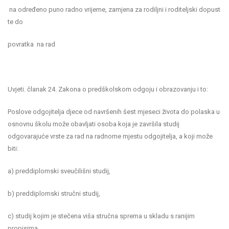
na određeno puno radno vrijeme, zamjena za rodiljni i roditeljski dopust
te do
povratka na rad
Uvjeti. članak 24. Zakona o predškolskom odgoju i obrazovanju i to:
Poslove odgojitelja djece od navršenih šest mjeseci života do polaska u
osnovnu školu može obavljati osoba koja je završila studij
odgovarajuće vrste za rad na radnome mjestu odgojitelja, a koji može
biti:
a) preddiplomski sveučilišni studij,
b) preddiplomski stručni studij,
c) studij kojim je stečena viša stručna sprema u skladu s ranijim
propisima,