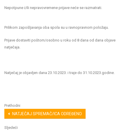
Nepotpune i/ili nepravovremene prijave neće se razmatrati.
Prilikom zapošljavanja oba spola su u ravnopravnom položaju.
Prijave dostaviti poštom/osobno u roku od 8 dana od dana objave
natječaja.
Natječaj je objavljen dana 23.10.2023. i traje do 31.10.2023.godine.
Prethodni
NATJEČAJ SPREMAČ/ICA ODREĐENO
Sljedeći