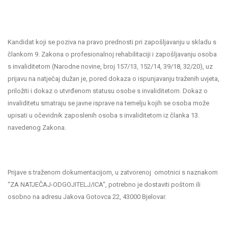
Kandidat koji se poziva na pravo prednosti pri zapošljavanju u skladu s
člankom 9. Zakona o profesionalnoj rehabilitaciji i zapošljavanju osoba
s invaliditetom (Narodne novine, broj 157/13, 152/14, 39/18, 32/20), uz
prijavu na natječaj dužan je, pored dokaza o ispunjavanju traženih uvjeta,
priložiti i dokaz o utvrđenom statusu osobe s invaliditetom. Dokaz o
invaliditetu smatraju se javne isprave na temelju kojih se osoba može
upisati u očevidnik zaposlenih osoba s invaliditetom iz članka 13.
navedenog Zakona.
Prijave s traženom dokumentacijom, u zatvorenoj omotnici s naznakom
“ZA NATJEČAJ-ODGOJITELJ/ICA“, potrebno je dostaviti poštom ili
osobno na adresu Jakova Gotovca 22, 43000 Bjelovar.