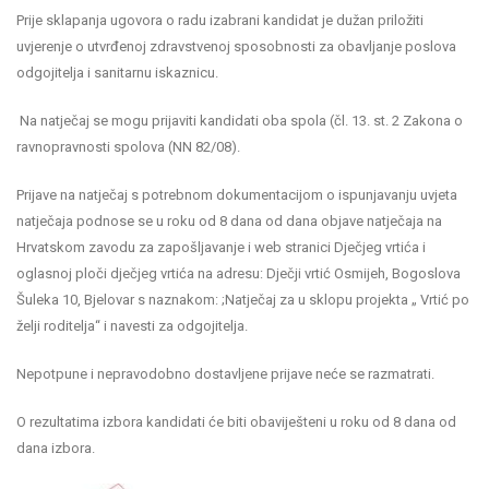
Prije sklapanja ugovora o radu izabrani kandidat je dužan priložiti
uvjerenje o utvrđenoj zdravstvenoj sposobnosti za obavljanje poslova
odgojitelja i sanitarnu iskaznicu.
Na natječaj se mogu prijaviti kandidati oba spola (čl. 13. st. 2 Zakona o
ravnopravnosti spolova (NN 82/08).
Prijave na natječaj s potrebnom dokumentacijom o ispunjavanju uvjeta
natječaja podnose se u roku od 8 dana od dana objave natječaja na
Hrvatskom zavodu za zapošljavanje i web stranici Dječjeg vrtića i
oglasnoj ploči dječjeg vrtića na adresu: Dječji vrtić Osmijeh, Bogoslova
Šuleka 10, Bjelovar s naznakom: ;Natječaj za u sklopu projekta „ Vrtić po
želji roditelja“ i navesti za odgojitelja.
Nepotpune i nepravodobno dostavljene prijave neće se razmatrati.
O rezultatima izbora kandidati će biti obaviješteni u roku od 8 dana od
dana izbora.