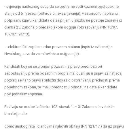
- uvjerenje nadležnog suda da se protiv ne vodi kazneni postupak ne
starije od 6 mjeseci (potvrda o nekažnjavanju), vlastoručno napisanu i
potpisanu izjavu kandidata da za prijem u službu ne postoje zapreke iz
članka 25. Zakona o predškolskom odgoju i obrazovanju (NN 10/97,
107/07 i 94/13),
- elektronički zapis o radno pravnom statusu (ispis iz evidencije
Hrvatskog zavoda za mirovinsko osiguranje).
Kandidati koji će se u prijavi pozivati na pravo prednosti pri
zapošljavanju prema posebnim propisima, dužni su u prijavi za natječaj
pozvati se na to pravo i priložiti dokaz o ostvarivanju prednosti prema
posebnom zakonu, te imaju prednost u odnosu na ostale kandidate
pod jednakim uvjetima.
Pozivaju se osobe iz članka 102. stavak 1. – 3. Zakona o hrvatskim
braniteljima iz
domovinskog rata i članovima njihovih obitelji (NN 121/17.) da uz prijavu