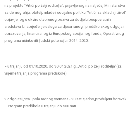
na projektu "Vrtići po želji roditelja", prijavljenog na natječaj Ministarstva
za demografiju, obitelj, mlade i socijalnu politiku "Vrtići za skladniji život"
objavljenog u okviru otvorenog poziva za dodjelu bespovratnih
sredstava Unaprjeđenje usluga za djecu ranog i predškolskog odgoja i
obrazovanja, financiranog iz Europskog socijalnog fonda, Operativnog
programa učinkoviti ljudski potencijali 2014.-2020.
- u trajanju od 01.10.2020. do 30.04.2021.g. „Vrtići po želji roditelja“(za
vrijeme trajanja programa predškole)
2 odgojitelj/ica , pola radnog vremena - 20 sati tjedno,produljeni boravak
– Program predškole u trajanju do 500 sati