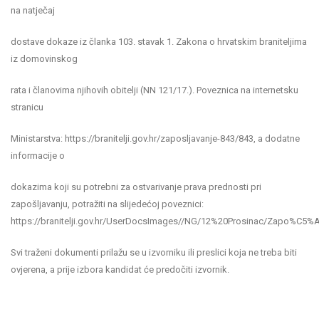
na natječaj
dostave dokaze iz članka 103. stavak 1. Zakona o hrvatskim braniteljima
iz domovinskog
rata i članovima njihovih obitelji (NN 121/17.). Poveznica na internetsku
stranicu
Ministarstva: https://branitelji.gov.hr/zaposljavanje-843/843, a dodatne
informacije o
dokazima koji su potrebni za ostvarivanje prava prednosti pri
zapošljavanju, potražiti na slijedećoj poveznici:
https://branitelji.gov.hr/UserDocsImages//NG/12%20Prosinac/Za
Svi traženi dokumenti prilažu se u izvorniku ili preslici koja ne treba biti
ovjerena, a prije izbora kandidat će predočiti izvornik.