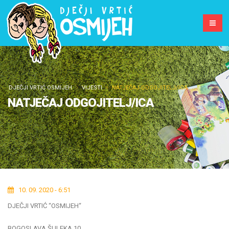
DJEČJI VRTIĆ OSMIJEH
VIJESTI
NATJEČAJ ODGOJITELJ/ICA
NATJEČAJ ODGOJITELJ/ICA
10. 09. 2020 - 6:51
DJEČJI VRTIĆ “OSMIJEH“
BOGOSLAVA ŠULEKA 10