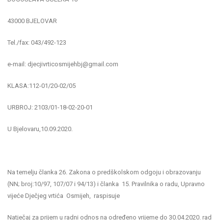
43000 BJELOVAR
Tel./fax: 043/492-123
e-mail: djecjivrticosmijehbj@gmail.com
KLASA:112-01/20-02/05
URBROJ: 2103/01-18-02-20-01
U Bjelovaru,10.09.2020.
Na temelju članka 26. Zakona o predškolskom odgoju i obrazovanju
(NN; broj:10/97, 107/07 i 94/13) i članka 15. Pravilnika o radu, Upravno
vijeće Dječjeg vrtića Osmijeh, raspisuje
Natječaj za prijem u radni odnos na određeno vrijeme do 30.04.2020. rad