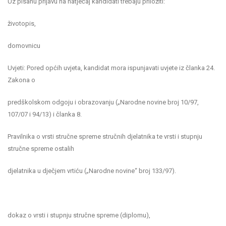
Uz pisanu prijavu na natječaj kandidati trebaju priložiti:
životopis,
domovnicu
Uvjeti: Pored općih uvjeta, kandidat mora ispunjavati uvjete iz članka 24.
Zakona o
predškolskom odgoju i obrazovanju („Narodne novine broj 10/97,
107/07 i 94/13) i članka 8.
Pravilnika o vrsti stručne spreme stručnih djelatnika te vrsti i stupnju
stručne spreme ostalih
djelatnika u dječjem vrtiću („Narodne novine“ broj 133/97).
dokaz o vrsti i stupnju stručne spreme (diplomu),