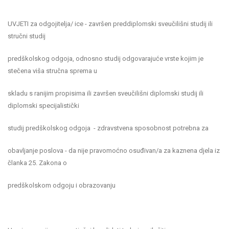
UVJETI za odgojitelja/ ice - završen preddiplomski sveučilišni studij ili
stručni studij
predškolskog odgoja, odnosno studij odgovarajuće vrste kojim je
stečena viša stručna sprema u
skladu s ranijim propisima ili završen sveučilišni diplomski studij ili
diplomski specijalistički
studij predškolskog odgoja - zdravstvena sposobnost potrebna za
obavljanje poslova - da nije pravomoćno osuđivan/a za kaznena djela iz
članka 25. Zakona o
predškolskom odgoju i obrazovanju