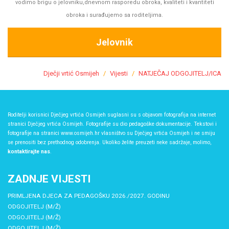
vodimo brigu o jelovniku,dnevnom rasporedu obroka, kvaliteti i kvantiteti
obroka i surađujemo sa roditeljima.
Jelovnik
Dječji vrtić Osmijeh
Vijesti
NATJEČAJ ODGOJITELJ/ICA
Roditelji korisnici Dječjeg vrtića Osmijeh suglasni su s objavom fotografija na internet
stranici Dječjeg vrtića Osmijeh. Fotografije su dio pedagoške dokumentacije. Tekstovi i
fotografije na stranici www.osmijeh.hr vlasništvo su Dječjeg vrtića Osmijeh i ne smiju
se prenositi bez prethodnog odobrenja. Ukoliko želite preuzeti neke sadržaje, molimo,
kontaktirajte nas
.
ZADNJE VIJESTI
PRIMLJENA DJECA ZA PEDAGOŠKU 2026./2027. GODINU
ODGOJITELJ (M/Ž)
ODGOJITELJ (M/Ž)
ODGOJITELJ (M/Ž)