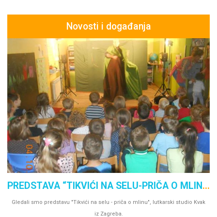
Novosti i događanja
s,
PREDSTAVA “TIKVIĆI NA SELU-PRIČA O MLINU”
Gledali smo predstavu "Tikvići na selu - priča o mlinu", lutkarski studio Kvak
iz Zagreba.