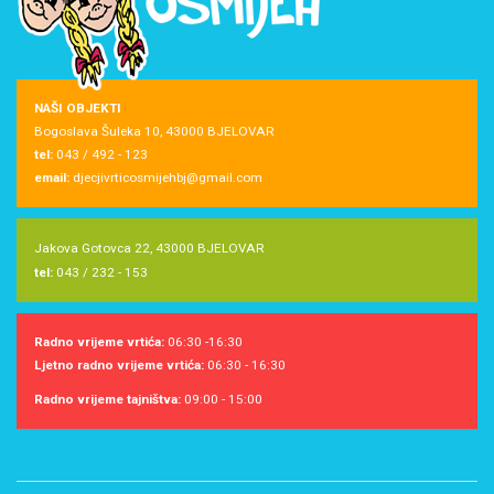
NAŠI OBJEKTI
Bogoslava Šuleka 10, 43000 BJELOVAR
tel:
043 / 492 - 123
email:
djecjivrticosmijehbj@gmail.com
Jakova Gotovca 22, 43000 BJELOVAR
tel:
043 / 232 - 153
Radno vrijeme vrtića:
06:30 -16:30
Ljetno radno vrijeme vrtića:
06:30 - 16:30
Radno vrijeme tajništva:
09:00 - 15:00