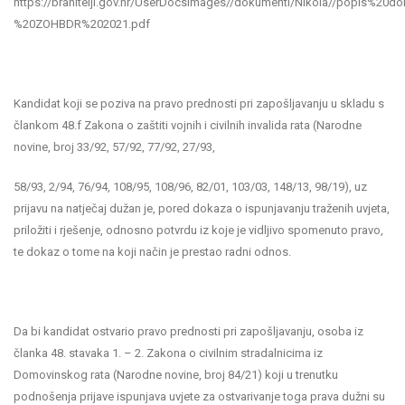
https://branitelji.gov.hr/UserDocsImages//dokumenti/Nikola//popis%2
%20ZOHBDR%202021.pdf
Kandidat koji se poziva na pravo prednosti pri zapošljavanju u skladu s
člankom 48.f Zakona o zaštiti vojnih i civilnih invalida rata (Narodne
novine, broj 33/92, 57/92, 77/92, 27/93,
58/93, 2/94, 76/94, 108/95, 108/96, 82/01, 103/03, 148/13, 98/19), uz
prijavu na natječaj dužan je, pored dokaza o ispunjavanju traženih uvjeta,
priložiti i rješenje, odnosno potvrdu iz koje je vidljivo spomenuto pravo,
te dokaz o tome na koji način je prestao radni odnos.
Da bi kandidat ostvario pravo prednosti pri zapošljavanju, osoba iz
članka 48. stavaka 1. – 2. Zakona o civilnim stradalnicima iz
Domovinskog rata (Narodne novine, broj 84/21) koji u trenutku
podnošenja prijave ispunjava uvjete za ostvarivanje toga prava dužni su