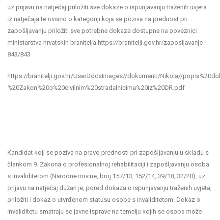
uz prijavu na natječaj priložiti sve dokaze o ispunjavanju traženih uvjeta
iz natječaja te ovisno o kategoriji koja se poziva na prednost pri
zapošljavanju priložiti sve potrebne dokaze dostupne na poveznici
ministarstva hrvatskih branitelja https://branitelji.gov.hr/zaposljavanje-
843/843
https://branitelji.gov.hr/UserDocsImages//dokumenti/Nikola//popis%2
%20Zakon%20o%20civilnim%20stradalnicima%20iz%20DR.pdf
Kandidat koji se poziva na pravo prednosti pri zapošljavanju u skladu s
člankom 9. Zakona o profesionalnoj rehabilitaciji i zapošljavanju osoba
s invaliditetom (Narodne novine, broj 157/13, 152/14, 39/18, 32/20), uz
prijavu na natječaj dužan je, pored dokaza o ispunjavanju traženih uvjeta,
priložiti i dokaz o utvrđenom statusu osobe s invaliditetom. Dokaz o
invaliditetu smatraju se javne isprave na temelju kojih se osoba može