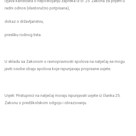
izjava kandidata o nepostojanju zapreka iz čl. 25. Zakona za prijem u
radni odnos (vlastoručno potpisana),
dokaz o državljanstvu,
presliku rodnog lista.
U skladu sa Zakonom o ravnopravnosti spolova na natječaj se mogu
javiti osobe obaju spolova koje ispunjavaju propisane uvjete.
Uvjeti: Pristupnici na natječaj moraju ispunjavati uvjete iz članka 25.
Zakonu o predškolskom odgoju i obrazovanju.