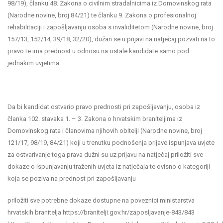
98/19), članku 48. Zakona o civilnim stradalnicima iz Domovinskog rata
(Narodne novine, broj 84/21) te članku 9. Zakona o profesionalnoj
rehabilitaciji i zapošljavanju osoba s invaliditetom (Narodne novine, broj
157/13, 152/14, 39/18, 32/20), dužan se u prijavi na natječaj pozvati na to
pravo te ima prednost u odnosu na ostale kandidate samo pod
jednakim uvjetima.
Da bi kandidat ostvario pravo prednosti pri zapošljavanju, osoba iz
članka 102. stavaka 1. – 3. Zakona o hrvatskim braniteljima iz
Domovinskog rata i članovima njihovih obitelji (Narodne novine, broj
121/17, 98/19, 84/21) koji u trenutku podnošenja prijave ispunjava uvjete
za ostvarivanje toga prava dužni su uz prijavu na natječaj priložiti sve
dokaze o ispunjavanju traženih uvjeta iz natječaja te ovisno o kategoriji
koja se poziva na prednost pri zapošljavanju
priložiti sve potrebne dokaze dostupne na poveznici ministarstva
hrvatskih branitelja https://branitelji.gov.hr/zaposljavanje-843/843