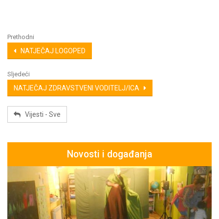
Prethodni
NATJEČAJ LOGOPED
Sljedeći
NATJEČAJ ZDRAVSTVENI VODITELJ/ICA
Vijesti - Sve
Novosti i događanja
s,