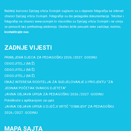
Roditelji korisnici Dječjeg vrtića Osmijeh suglasni su s objavom fotografija na internet
stranici Dječjeg vrtića Osmijeh. Fotografije su dio pedagoške dokumentacije. Tekstovi i
fotografije na stranici www.osmijeh.hr vlasništvo su Dječjeg vrtića Osmijeh i ne smiju
se prenositi bez prethodnog odobrenja. Ukoliko želite preuzeti neke sadržaje, molimo,
kontaktirajte nas
.
ZADNJE VIJESTI
PRIMLJENA DJECA ZA PEDAGOŠKU 2026./2027. GODINU
ODGOJITELJ (M/Ž)
ODGOJITELJ (M/Ž)
ODGOJITELJ (M/Ž)
ISKAZ INTERESA RODITELJA ZA SUDJELOVANJE U PROJEKTU “ZA
JEDNAK POČETAK SVAKOG DJETETA”
JAVNA OBJAVA UPISA ZA PEDAGOŠKU 2026./2027. GODINU
Poteškoće s aplikacijom za upis
JAVNA OBJAVA UPISA U DJEČJI VRTIĆ “OSMIJEH” ZA PEDAGOŠKU
2026./2027. GODINU
MAPA SAJTA