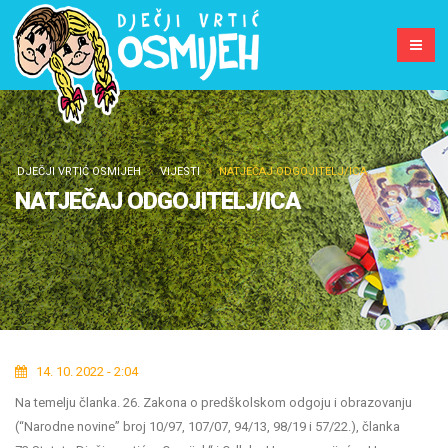
DJEČJI VRTIĆ OSMIJEH
VIJESTI
NATJEČAJ ODGOJITELJ/ICA
NATJEČAJ ODGOJITELJ/ICA
14. 10. 2022 - 2:04
Na temelju članka. 26. Zakona o predškolskom odgoju i obrazovanju
(“Narodne novine” broj 10/97, 107/07, 94/13, 98/19 i 57/22.), članka