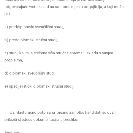
odgovarajuće vrste za rad na radnome mjestu odgojitelja, a koji može
biti:
a) preddiplomski sveučilišni studij,
b) preddiplomski stručni studij,
c) studij kojim je stečena viša stručna sprema u skladu s ranijim
propisima,
d) diplomski sveučilišni studij,
e) specijalistički diplomski stručni studij.
Uz vlastoručno potpisanu pisanu zamolbu kandidati su dužni
priložiti sljedeću dokumentaciju, u presliku:
životopis,