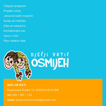
Odgojni programi
Projekti vrtića
Jelovnik naših malenih
Kutak za roditelje
Gdje se nalazimo
Kontaktirajte nas
Upisi u vrtić
Plan nabave roba
NAŠI OBJEKTI
Bogoslava Šuleka 10, 43000 BJELOVAR
tel:
043 / 492 - 123
email:
djecjivrticosmijehbj@gmail.com