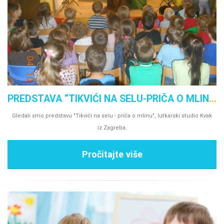
PREDSTAVA “TIKVIĆI NA SELU-PRIČA O MLINU”
Gledali smo predstavu "Tikvići na selu - priča o mlinu", lutkarski studio Kvak
iz Zagreba.
Pročitajte više