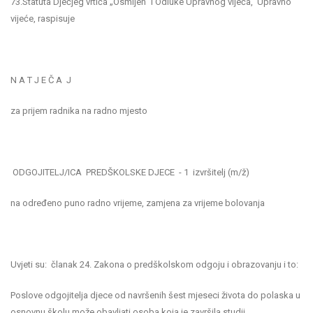
73.Statuta Dječjeg vrtića „Osmijeh“ i Odluke Upravnog vijeća, Upravno
vijeće, raspisuje
N A T J E Č A J
za prijem radnika na radno mjesto
ODGOJITELJ/ICA PREDŠKOLSKE DJECE - 1 izvršitelj (m/ž)
na određeno puno radno vrijeme, zamjena za vrijeme bolovanja
Uvjeti su: članak 24. Zakona o predškolskom odgoju i obrazovanju i to:
Poslove odgojitelja djece od navršenih šest mjeseci života do polaska u
osnovnu školu može obavljati osoba koja je završila studij