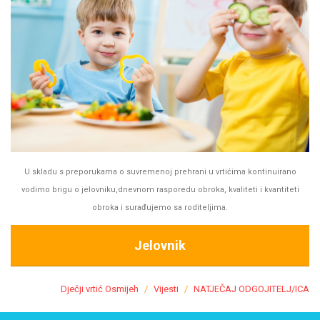
U skladu s preporukama o suvremenoj prehrani u vrtićima kontinuirano
vodimo brigu o jelovniku,dnevnom rasporedu obroka, kvaliteti i kvantiteti
obroka i surađujemo sa roditeljima.
Jelovnik
Dječji vrtić Osmijeh
Vijesti
NATJEČAJ ODGOJITELJ/ICA