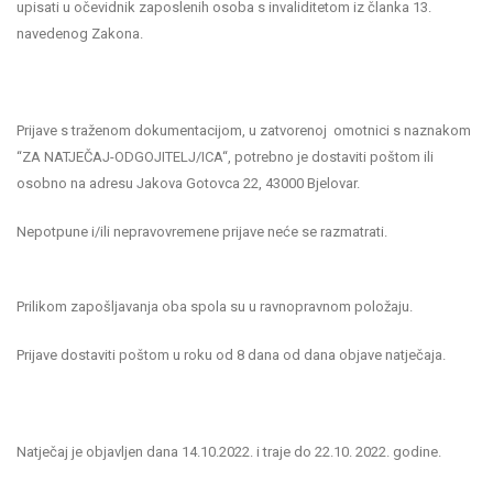
upisati u očevidnik zaposlenih osoba s invaliditetom iz članka 13.
navedenog Zakona.
Prijave s traženom dokumentacijom, u zatvorenoj omotnici s naznakom
“ZA NATJEČAJ-ODGOJITELJ/ICA“, potrebno je dostaviti poštom ili
osobno na adresu Jakova Gotovca 22, 43000 Bjelovar.
Nepotpune i/ili nepravovremene prijave neće se razmatrati.
Prilikom zapošljavanja oba spola su u ravnopravnom položaju.
Prijave dostaviti poštom u roku od 8 dana od dana objave natječaja.
Natječaj je objavljen dana 14.10.2022. i traje do 22.10. 2022. godine.