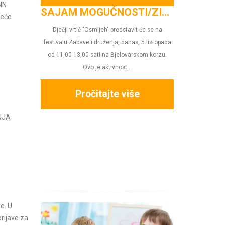
NN
SAJAM MOGUĆNOSTI/ZID FESTIVAL
jeće
Dječji vrtić "Osmijeh" predstavit će se na
festivalu Zabave i druženja, danas, 5.listopada
od 11,00-13,00 sati na Bjelovarskom korzu.
Ovo je aktivnost...
Pročitajte više
I.dio
NJA
Gledali smo predstav
mlinu", lutkarski
Proči
e. U
prijave za