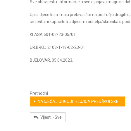
Sve obavijesti i informacije u svezi prijava mogu se d
Upisi djece koja imaju prebivalište na području drugih 
smještajni kapaciteti s djecom roditelja/skrbnika s pod
KLASA:601-02/23-05/01
UR.BROJ:2103-1-18-02-23-01
BJELOVAR, 05.04.2023.
Prethodni
NATJEČAJ ODGOJITELJ/ICA PREDŠKOLSKE...
Vijesti - Sve