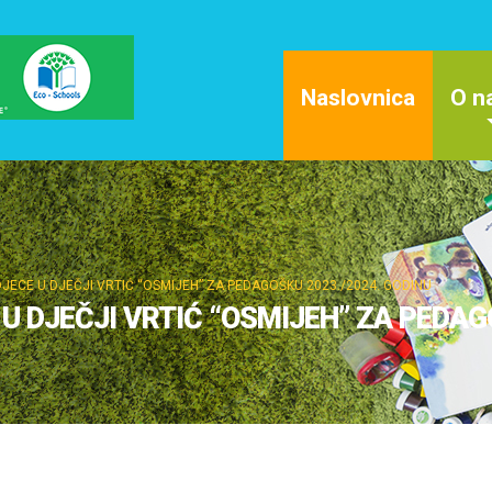
Naslovnica
O n
JECE U DJEČJI VRTIĆ “OSMIJEH” ZA PEDAGOŠKU 2023./2024. GODINU
U DJEČJI VRTIĆ “OSMIJEH” ZA PEDAG