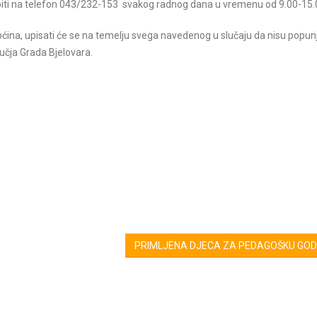
obiti na telefon 043/232-153 svakog radnog dana u vremenu od 9.00-15.0
općina, upisati će se na temelju svega navedenog u slučaju da nisu popunj
ručja Grada Bjelovara.
PRIMLJENA DJECA ZA PEDAGOŠKU GODI