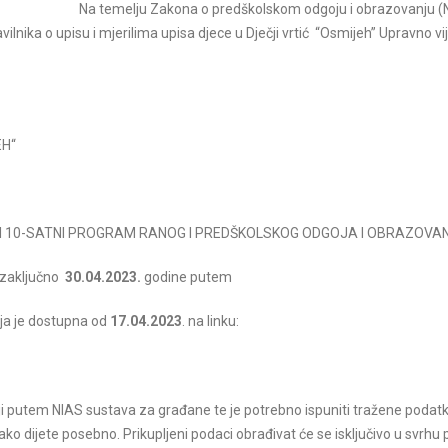
Na temelju Zakona o predškolskom odgoju i obrazovanju (
lnika o upisu i mjerilima upisa djece u Dječji vrtić “Osmijeh” Upravno vi
EH“
Božićna predstava IV.dio
Božićna predstva II
TI 10-SATNI PROGRAM RANOG I PREDŠKOLSKOG ODGOJA I OBRAZOVA
Pročitajte više
Pročitajte više
 zaključno
30.04.2023.
godine putem
koja je dostupna od
17.04.2023
. na linku:
aciji putem NIAS sustava za građane te je potrebno ispuniti tražene podatk
ako dijete posebno. Prikupljeni podaci obrađivat će se isključivo u svrhu 