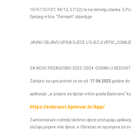
10/97,107/07, 94/13, 57/22) te na temelju članka 5.Pravi
Dječjeg vrtića “Osmijeh” objavljuje
JAVNU OBJAVU UPISA DJECE U DJEČJI VRTIĆ „OSMIJ
priredba VI.dio
Božićna priredba V.dio
ZA NOVU PEDAGOŠKU 2023./2024. GODINU U REDOVI
čitajte više
Pročitajte više
Zahtjevi za upis primat će se od
17.04.2023
.godine do
aplikacije „e-prijave za dječje vrtiće grada Bjelovara“ 
https://eobrasci.bjelovar.hr/App/
Zainteresirani roditelji/skrbnici djece pristupaju aplik
slučaju prijave više djece, e-Obrazac se ispunjava za sv