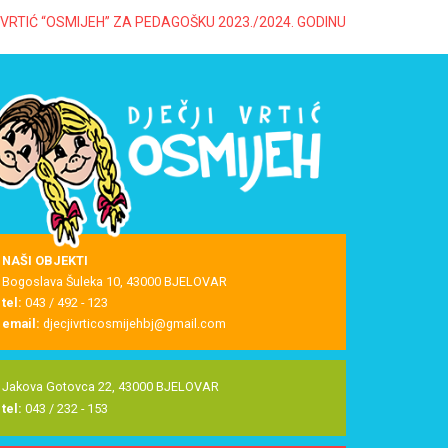
VRTIĆ “OSMIJEH” ZA PEDAGOŠKU 2023./2024. GODINU
NAŠI OBJEKTI
Bogoslava Šuleka 10, 43000 BJELOVAR
tel:
043 / 492 - 123
email:
djecjivrticosmijehbj@gmail.com
Jakova Gotovca 22, 43000 BJELOVAR
tel:
043 / 232 - 153