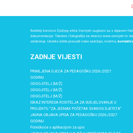
Roditelji korisnici Dječjeg vrtića Osmijeh suglasni su s objavom foto
dokumentacije. Tekstovi i fotografije na stranici www.osmijeh.hr vl
odobrenja. Ukoliko želite preuzeti neke sadržaje, molimo,
kontaktir
ZADNJE VIJESTI
PRIMLJENA DJECA ZA PEDAGOŠKU 2026./2027.
GODINU
ODGOJITELJ (M/Ž)
ODGOJITELJ (M/Ž)
ODGOJITELJ (M/Ž)
ISKAZ INTERESA RODITELJA ZA SUDJELOVANJE U
PROJEKTU “ZA JEDNAK POČETAK SVAKOG DJETETA”
JAVNA OBJAVA UPISA ZA PEDAGOŠKU 2026./2027.
GODINU
Poteškoće s aplikacijom za upis