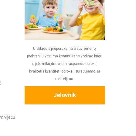
U skladu s preporukama o suvremenoj
prehrani u vrtićima kontinuirano vodimo brigu
o jelovniku,dnevnom rasporedu obroka,
kvaliteti i kvantiteti obroka i surađujemo sa
roditeljima.
ć
Jelovnik
m vijeću