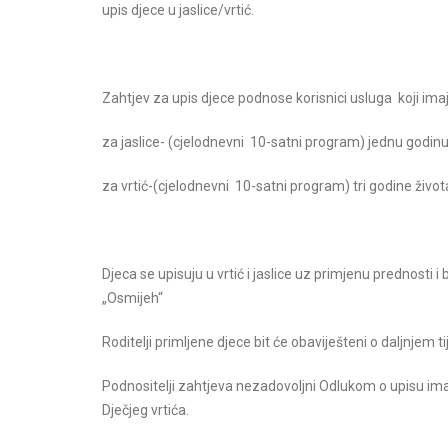
upis djece u jaslice/vrtić.
Zahtjev za upis djece podnose korisnici usluga koji ima
za jaslice- (cjelodnevni 10-satni program) jednu godinu 
za vrtić-(cjelodnevni 10-satni program) tri godine život
Djeca se upisuju u vrtić i jaslice uz primjenu prednosti i
„Osmijeh“
Roditelji primljene djece bit će obaviješteni o daljnjem ti
Podnositelji zahtjeva nezadovoljni Odlukom o upisu ima
Dječjeg vrtića.