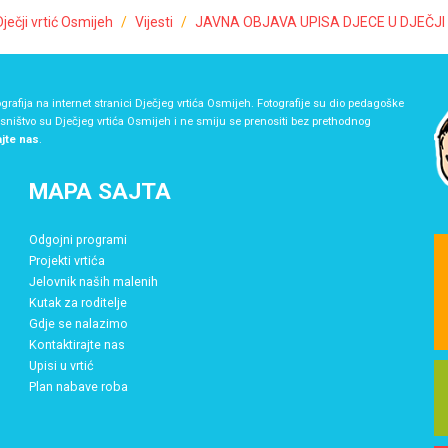
Dječji vrtić Osmijeh
Vijesti
JAVNA OBJAVA UPISA DJECE U DJEČJI 
grafija na internet stranici Dječjeg vrtića Osmijeh. Fotografije su dio pedagoške
asništvo su Dječjeg vrtića Osmijeh i ne smiju se prenositi bez prethodnog
ajte nas
.
MAPA SAJTA
Odgojni programi
Projekti vrtića
Jelovnik naših malenih
Kutak za roditelje
Gdje se nalazimo
Kontaktirajte nas
Upisi u vrtić
Plan nabave roba