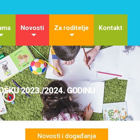
ama
Novosti
Za roditelje
Kontakt
OŠKU 2023./2024. GODINU
Novosti i događanja