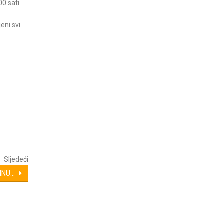
0 sati.
eni svi
Sljedeći
NU...