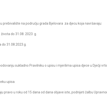
ju prebivalište na području grada Bjelovara za djecu koja navršavaju:
života do 31.08. 2023. g.
a do 31.08.2023.g.
 bodovanju sukladno Pravilniku o upisu i mjerilima upisa djece u Dječji vrti
jeku upisa.
ju pravo u roku od 15 dana od dana objave iste, podnijeti žalbu Upravno