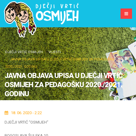
DJEČJI VRTIĆ OSMIJEH
VIJESTI
JAVNA OBJAVA UPISA U DJEČJI VRTIĆ OSMIJEH ZA PEDAGOŠKU
2020./2021. GODINU
JAVNA OBJAVA UPISA U DJEČJI VRTIĆ
OSMIJEH ZA PEDAGOŠKU 2020./2021.
GODINU
18. 06. 2020 - 2:22
DJEČJI VRTIĆ “OSMIJEH“
BOGOSLAVA ŠULEKA 10