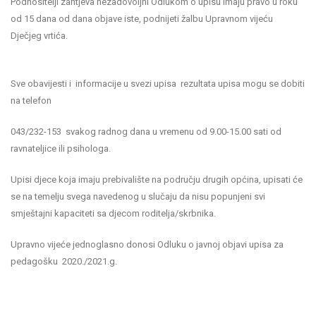
Podnositelji zahtjeva nezadovoljni Odlukom o upisu imaju pravo u roku
od 15 dana od dana objave iste, podnijeti žalbu Upravnom vijeću
Dječjeg vrtića.
Sve obavijesti i informacije u svezi upisa rezultata upisa mogu se dobiti
na telefon
043/232-153 svakog radnog dana u vremenu od 9.00-15.00 sati od
ravnateljice ili psihologa.
Upisi djece koja imaju prebivalište na području drugih općina, upisati će
se na temelju svega navedenog u slučaju da nisu popunjeni svi
smještajni kapaciteti sa djecom roditelja/skrbnika.
Upravno vijeće jednoglasno donosi Odluku o javnoj objavi upisa za
pedagošku 2020./2021.g.