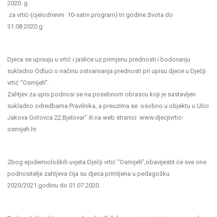
2020. g.
za vrtić-(cjelodnevni 10-satni program) tri godine života do
31.08.2020.g.
Djeca se upisuju u vrtić i jaslice uz primjenu prednosti i bodovanju
sukladno Odluci o načinu ostvarivanja prednosti pri upisu djece u Dječji
vrtić “Osmijeh”.
Zahtjev za upis podnosi se na posebnom obrascu koji je sastavljen
sukladno odredbama Pravilnika, a preuzima se osobno u objektu u Ulici
Jakova Gotovca 22,Bjelovar” ili na web stranici www.djecjivrtic-
osmijeh.hr.
Zbog epidemioloških uvjeta Dječji vrtić “Osmijeh”,obavijestit će sve one
podnositelje zahtjeva čija su djeca primljena u pedagošku
2020/2021.godinu do 01.07.2020.