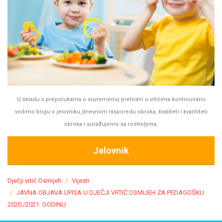
U skladu s preporukama o suvremenoj prehrani u vrtićima kontinuirano
vodimo brigu o jelovniku,dnevnom rasporedu obroka, kvaliteti i kvantiteti
obroka i surađujemo sa roditeljima.
Jelovnik
Dječji vrtić Osmijeh
Vijesti
JAVNA OBJAVA UPISA U DJEČJI VRTIĆ OSMIJEH ZA PEDAGOŠKU
2020./2021. GODINU