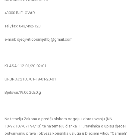
43000 BJELOVAR
Tel./fax: 043/492-123
e-mail: djecjivrticosmijehbj@gmail.com
KLASA:112-01/20-02/01
URBROJ:2103/01-18-01-20-01
Bjelovar,19.06.2020.g
Na temelju Zakona o predškolskom odgoju i obrazovanju (NN
10/97,107/07 i 94/13) te na temelju članka 11.Pravilnika o upisu djece i
ostvarivanju prava i obveza korisnika usluga u Dječjem vrtiću “Osmijeh”