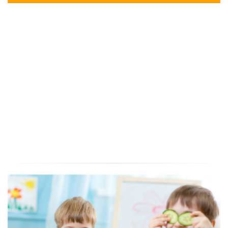
PREDSTAVA “TIKVIĆI NA SELU-PRIČA O MLINU”
Gledali smo predstavu "Tikvići na selu - priča o mlinu", lutkarski studio Kvak
iz Zagreba.
Pročitajte više