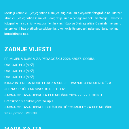
Roditelji korisnici Dječjeg vrtića Osmijeh suglasni su s objavom fotografija na internet
stranici Dječjeg vrtića Osmijeh. Fotografije su dio pedagoške dokumentacije. Tekstovi i
fotografije na stranici www.osmijeh.hr vlasništvo su Dječjeg vrtića Osmijeh i ne smiju
se prenositi bez prethodnog odobrenja. Ukoliko želite preuzeti neke sadržaje, molimo,
kontaktirajte nas
.
ZADNJE VIJESTI
PRIMLJENA DJECA ZA PEDAGOŠKU 2026./2027. GODINU
ODGOJITELJ (M/Ž)
ODGOJITELJ (M/Ž)
ODGOJITELJ (M/Ž)
ISKAZ INTERESA RODITELJA ZA SUDJELOVANJE U PROJEKTU “ZA
JEDNAK POČETAK SVAKOG DJETETA”
JAVNA OBJAVA UPISA ZA PEDAGOŠKU 2026./2027. GODINU
Poteškoće s aplikacijom za upis
JAVNA OBJAVA UPISA U DJEČJI VRTIĆ “OSMIJEH” ZA PEDAGOŠKU
2026./2027. GODINU
MAPA SAJTA