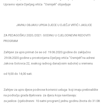
Upravno vijeće Dječjeg vrtića “Osmijeh” objavljuje
JAVNU OBJAVU UPISA DJECE U DJEČJI VRTIĆ I JASLICE
ZA PEDAGOŠKU 2020./2021. GODINU U CJELODNEVNI REDOVITI
PROGRAM
Zahtjevi za upis primat će se od 19.06.2020.godine do zaključno
29.06.2020.godine u prostorijama Dječjeg vrtića “Osmijeh”na adresi
Jakova Gotovca 22, svakog radnog dana(osim subote) u vremenu
od 9,00 do 14,00 sati.
Zahtjev za upis djece podnose korisnici usluga koji imaju prebivalište
na području grada Bjelovara za djecu koja navršavaju:
za jaslice- (cjelodnevni 10-satni program) jednu godinu života do 31.08.