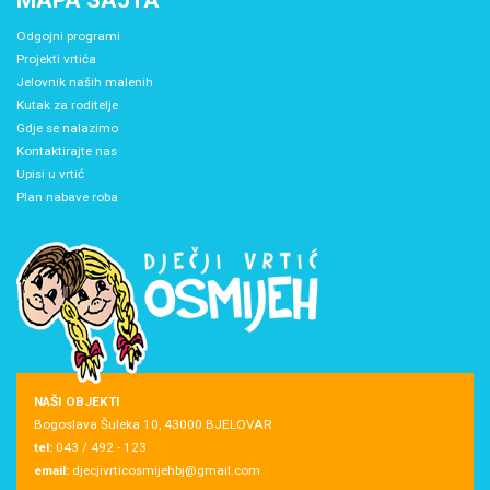
Odgojni programi
Projekti vrtića
Jelovnik naših malenih
Kutak za roditelje
Gdje se nalazimo
Kontaktirajte nas
Upisi u vrtić
Plan nabave roba
NAŠI OBJEKTI
Bogoslava Šuleka 10, 43000 BJELOVAR
tel:
043 / 492 - 123
email:
djecjivrticosmijehbj@gmail.com