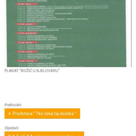
PLAKAT "BOŽIĆ U BJELOVARU"
Prethodni
Predstava ” Tko čeka taj dočeka ”
Sljedeći