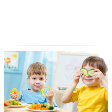
Gledali smo predstavu "Tikvići na selu - priča o mlinu", lutkarski studio Kv
iz Zagreba.
Pročitajte više