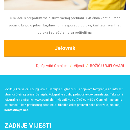
U skladu s preporukama o suvremenoj prehrani u vrtićima kontinuirano
vodimo brigu o jelovniku,dnevnom rasporedu obroka, kvaliteti i kvantiteti
obroka i surađujemo sa roditeljima.
Jelovnik
Dječji vrtić Osmijeh
Vijesti
BOŽIĆ U BJELOVARU
Roditelji korisnici Dječjeg vrtića Osmijeh suglasni su s objavom fotografija na internet
stranici Dječjeg vrtića Osmijeh. Fotografije su dio pedagoške dokumentacije. Tekstovi i
fotografije na stranici www.osmijeh.hr vlasništvo su Dječjeg vrtića Osmijeh i ne smiju
se prenositi bez prethodnog odobrenja. Ukoliko želite preuzeti neke sadržaje, molimo,
kontaktirajte nas
.
ZADNJE VIJESTI