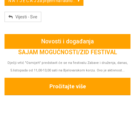
N A T J E Č A J za prijem na radno...
Vijesti - Sve
Novosti i događanja
L
, danas,
ost...