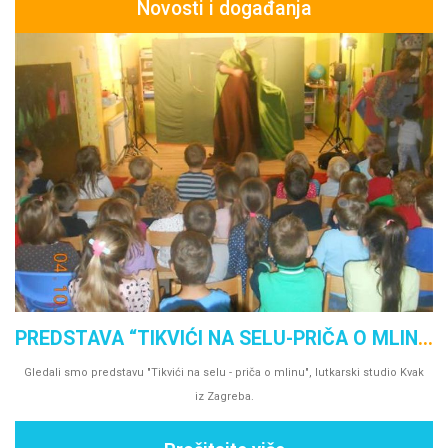
Novosti i događanja
s,
PREDSTAVA “TIKVIĆI NA SELU-PRIČA O MLINU”
Gledali smo predstavu "Tikvići na selu - priča o mlinu", lutkarski studio Kvak
iz Zagreba.