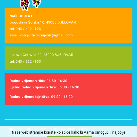
NAŠI OBJEKTI
Bogoslava Šuleka 10, 43000 BJELOVAR
tel:
043 / 492 - 123
email:
djecjivrticosmijehbj@gmail.com
Jakova Gotovca 22, 43000 BJELOVAR
tel:
043 / 232 - 153
Radno vrijeme vrtića:
06:30 -16:30
Ljetno radno vrijeme vrtića:
06:30 - 16:30
Radno vrijeme tajništva:
09:00 - 15:00
Dječji vrtić Osmijeh © Copyright 2026. Sva prava pridržana.
Naše web stranice koriste kolačiće kako bi Vama omogućili najbolje
Dizajn i izrada Dizajnerica Web Dizajn
CMS
Hosting
SEO