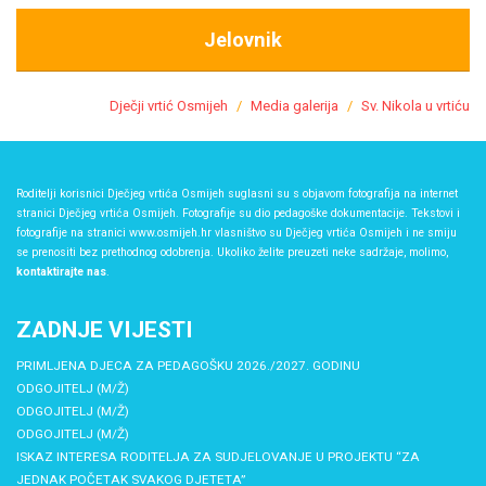
Jelovnik
Dječji vrtić Osmijeh
Media galerija
Sv. Nikola u vrtiću
Roditelji korisnici Dječjeg vrtića Osmijeh suglasni su s objavom fotografija na internet
stranici Dječjeg vrtića Osmijeh. Fotografije su dio pedagoške dokumentacije. Tekstovi i
fotografije na stranici www.osmijeh.hr vlasništvo su Dječjeg vrtića Osmijeh i ne smiju
se prenositi bez prethodnog odobrenja. Ukoliko želite preuzeti neke sadržaje, molimo,
kontaktirajte nas
.
ZADNJE VIJESTI
PRIMLJENA DJECA ZA PEDAGOŠKU 2026./2027. GODINU
ODGOJITELJ (M/Ž)
ODGOJITELJ (M/Ž)
ODGOJITELJ (M/Ž)
ISKAZ INTERESA RODITELJA ZA SUDJELOVANJE U PROJEKTU “ZA
JEDNAK POČETAK SVAKOG DJETETA”