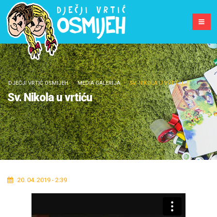
DJEČJI VRTIĆ OSMIJEH
MEDIA GALERIJA
SV. NIKOLA U VRTIĆU
Sv. Nikola u vrtiću
20. 04. 2019 - 2:39